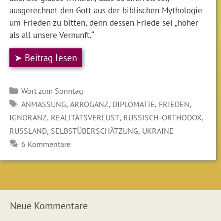
ausgerechnet den Gott aus der biblischen Mythologie
um Frieden zu bitten, denn dessen Friede sei „höher
als all unsere Vernunft.“
➤ Beitrag lesen
Kategorien
Wort zum Sonntag
SCHLAGWÖRTER
,
,
,
,
ANMASSUNG
ARROGANZ
DIPLOMATIE
FRIEDEN
,
,
,
IGNORANZ
REALITÄTSVERLUST
RUSSISCH-ORTHODOX
,
,
RUSSLAND
SELBSTÜBERSCHÄTZUNG
UKRAINE
6 Kommentare
Neue Kommentare