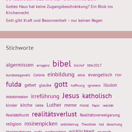
Gottes Haus hat keine Zugangsbeschränkung? Ein Blick ins
Kirchenrecht
Gott gibt Kraft und Besonnenheit – nur keinen Regen
Stichworte
bibel
algermissen
btw2017
arroganz
bischof
einbildung
evangelisch
Corona
ethik
bundestagswahl
FSM
gott
fulda
gebet
glaube
illusion
hoffnung
ignoranz
Jesus
katholisch
irreführung
indoktrination
Luther
kirche
meme
kinder
liebe
moral
realität
Papst
realitätsverlust
Realitätsflucht
Realitätsverweigerung
rosinenpicken
religion
tod
täuschung
selbstbetrug
Theodizee
wirklichkeit
wunsch
Vereinnahmung
weihnachten
wahl