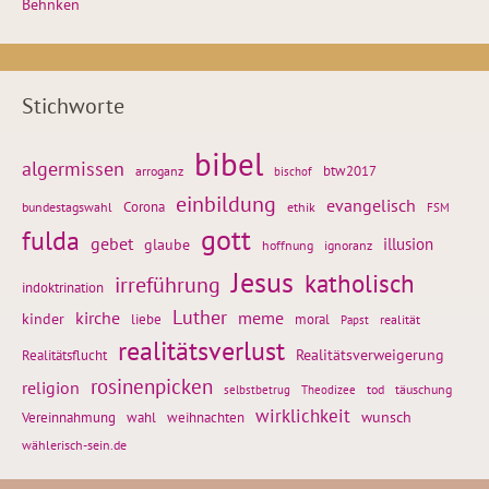
Behnken
Stichworte
bibel
algermissen
btw2017
arroganz
bischof
einbildung
evangelisch
Corona
ethik
bundestagswahl
FSM
gott
fulda
gebet
glaube
illusion
hoffnung
ignoranz
Jesus
katholisch
irreführung
indoktrination
Luther
kirche
meme
kinder
liebe
moral
realität
Papst
realitätsverlust
Realitätsflucht
Realitätsverweigerung
rosinenpicken
religion
tod
täuschung
selbstbetrug
Theodizee
wirklichkeit
wunsch
weihnachten
Vereinnahmung
wahl
wählerisch-sein.de