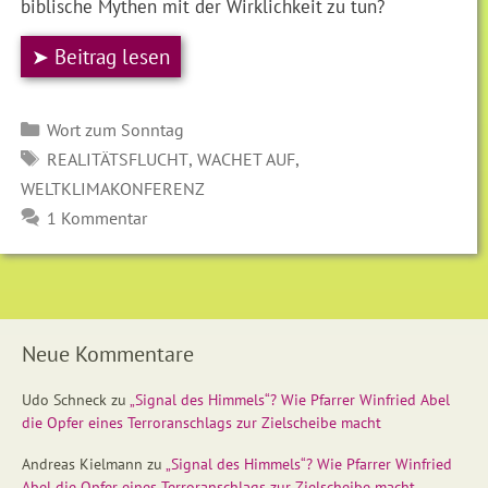
biblische Mythen mit der Wirklichkeit zu tun?
➤ Beitrag lesen
Kategorien
Wort zum Sonntag
SCHLAGWÖRTER
,
,
REALITÄTSFLUCHT
WACHET AUF
WELTKLIMAKONFERENZ
1 Kommentar
Neue Kommentare
Udo Schneck
zu
„Signal des Himmels“? Wie Pfarrer Winfried Abel
die Opfer eines Terroranschlags zur Zielscheibe macht
Andreas Kielmann
zu
„Signal des Himmels“? Wie Pfarrer Winfried
Abel die Opfer eines Terroranschlags zur Zielscheibe macht