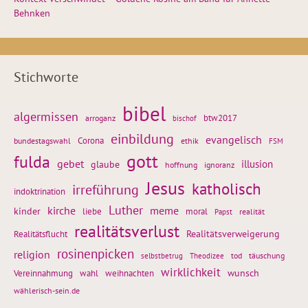
Behnken
Stichworte
bibel
algermissen
btw2017
arroganz
bischof
einbildung
evangelisch
Corona
ethik
bundestagswahl
FSM
gott
fulda
gebet
glaube
illusion
hoffnung
ignoranz
Jesus
katholisch
irreführung
indoktrination
Luther
kirche
meme
kinder
liebe
moral
realität
Papst
realitätsverlust
Realitätsflucht
Realitätsverweigerung
rosinenpicken
religion
tod
täuschung
selbstbetrug
Theodizee
wirklichkeit
wunsch
weihnachten
Vereinnahmung
wahl
wählerisch-sein.de