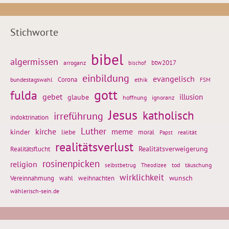
Stichworte
bibel
algermissen
btw2017
arroganz
bischof
einbildung
evangelisch
Corona
ethik
bundestagswahl
FSM
gott
fulda
gebet
glaube
illusion
hoffnung
ignoranz
Jesus
katholisch
irreführung
indoktrination
Luther
kirche
meme
kinder
liebe
moral
realität
Papst
realitätsverlust
Realitätsflucht
Realitätsverweigerung
rosinenpicken
religion
tod
täuschung
selbstbetrug
Theodizee
wirklichkeit
wunsch
weihnachten
Vereinnahmung
wahl
wählerisch-sein.de