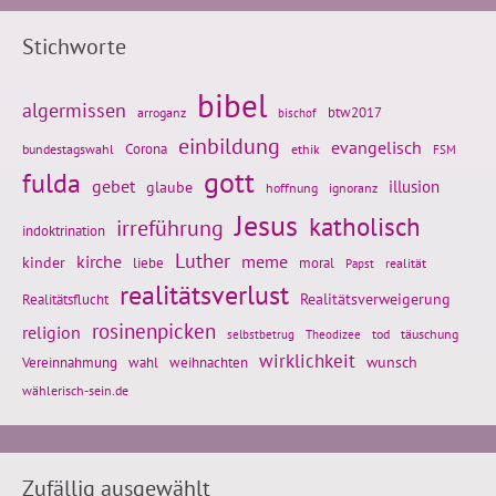
Stichworte
bibel
algermissen
btw2017
arroganz
bischof
einbildung
evangelisch
Corona
ethik
bundestagswahl
FSM
gott
fulda
gebet
glaube
illusion
hoffnung
ignoranz
Jesus
katholisch
irreführung
indoktrination
Luther
kirche
meme
kinder
liebe
moral
realität
Papst
realitätsverlust
Realitätsflucht
Realitätsverweigerung
rosinenpicken
religion
tod
täuschung
selbstbetrug
Theodizee
wirklichkeit
wunsch
Vereinnahmung
weihnachten
wahl
wählerisch-sein.de
Zufällig ausgewählt