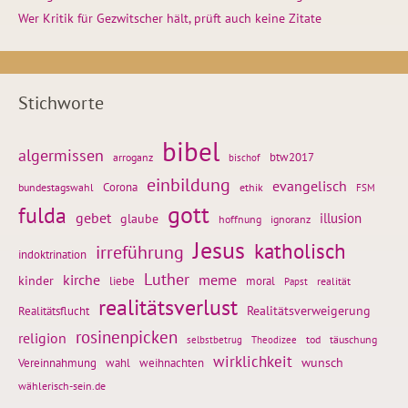
Wer Kritik für Gezwitscher hält, prüft auch keine Zitate
Stichworte
bibel
algermissen
btw2017
arroganz
bischof
einbildung
evangelisch
Corona
ethik
bundestagswahl
FSM
gott
fulda
gebet
glaube
illusion
hoffnung
ignoranz
Jesus
katholisch
irreführung
indoktrination
Luther
kirche
meme
kinder
liebe
moral
realität
Papst
realitätsverlust
Realitätsflucht
Realitätsverweigerung
rosinenpicken
religion
tod
täuschung
selbstbetrug
Theodizee
wirklichkeit
wunsch
Vereinnahmung
weihnachten
wahl
wählerisch-sein.de