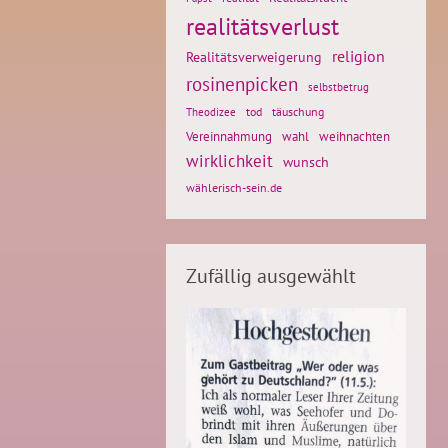
realitätsverlust
religion
Realitätsverweigerung
rosinenpicken
selbstbetrug
tod
täuschung
Theodizee
weihnachten
Vereinnahmung
wahl
wirklichkeit
wunsch
wählerisch-sein.de
Zufällig ausgewählt