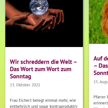
Auf 
Wir schreddern die Welt –
– Das
Das Wort zum Wort zum
Sonn
Sonntag
15. Aug
13. Oktober 2021
Pfarrer
Frau Eichert belegt einmal mehr, wie
erinner
entbehrlich und sogar kontraproduktiv