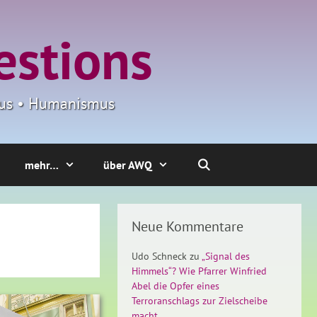
estions
smus • Humanismus
mehr…
über AWQ
Neue Kommentare
Udo Schneck
zu
„Signal des
Himmels“? Wie Pfarrer Winfried
Abel die Opfer eines
Terroranschlags zur Zielscheibe
macht