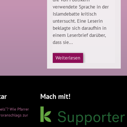
verwendete Sprache in der
Islamdebatte kritisch
untersucht. Eine Leserin
beklagte sich daraufhin in
einem Leserbrief darüber,
dass sie...
Weiterlesen
ar
Mach mit!
els“? Wie Pfarrer
rroranschlags zur