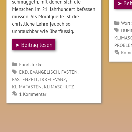
schmuggeln, mit denen sich die
➤ Bei
Menschen im 21. Jahrhundert befassen
müssen. Als Moralquelle ist die
Kate
Wort
christliche Lehre jedoch so
SCH
DUM
unbrauchbar wie überflüssig.
KLIMAS
➤ Beitrag lesen
PROBLE
Komm
Kategorien
Fundstücke
SCHLAGWÖRTER
,
,
,
EKD
EVANGELISCH
FASTEN
,
,
FASTENZEIT
IRRELEVANZ
,
KLIMAFASTEN
KLIMASCHUTZ
1 Kommentar