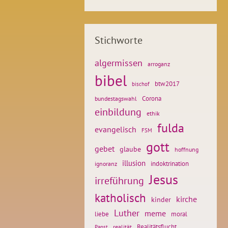
Stichworte
algermissen
arroganz
bibel
btw2017
bischof
Corona
bundestagswahl
einbildung
ethik
fulda
evangelisch
FSM
gott
gebet
glaube
hoffnung
illusion
ignoranz
indoktrination
Jesus
irreführung
katholisch
kirche
kinder
Luther
meme
liebe
moral
Realitätsflucht
realität
Papst