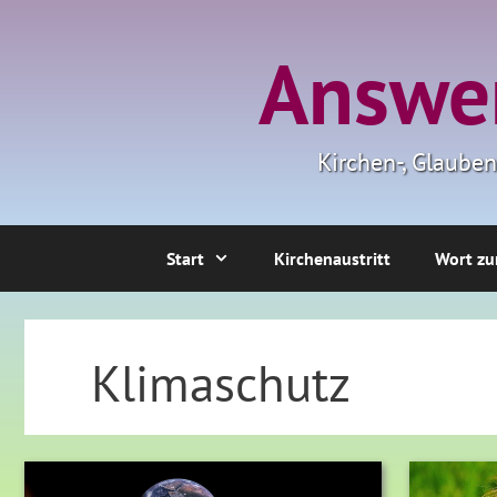
Zum
Inhalt
Answer
springen
Kirchen-, Glaube
Start
Kirchenaustritt
Wort zu
Klimaschutz