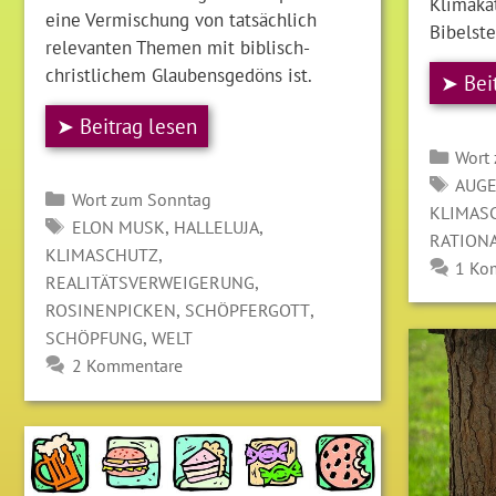
Klimakat
eine Vermischung von tatsächlich
Bibelste
relevanten Themen mit biblisch-
christlichem Glaubensgedöns ist.
➤ Bei
➤ Beitrag lesen
Kate
Wort
SCH
AUG
Kategorien
Wort zum Sonntag
KLIMAS
SCHLAGWÖRTER
,
,
ELON MUSK
HALLELUJA
RATIONA
,
KLIMASCHUTZ
1 Ko
,
REALITÄTSVERWEIGERUNG
,
,
ROSINENPICKEN
SCHÖPFERGOTT
,
SCHÖPFUNG
WELT
2 Kommentare