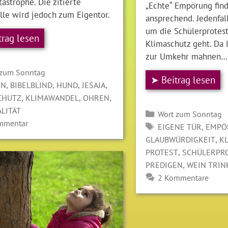
astrophe. Die zitierte
„Echte“ Empörung fin
lle wird jedoch zum Eigentor.
ansprechend. Jedenfall
um die Schülerprotest
trag lesen
Klimaschutz geht. Da l
zur Umkehr mahnen…
gorien
 zum Sonntag
➤ Beitrag lesen
LAGWÖRTER
,
,
,
,
EN
BIBELBLIND
HUND
JESAJA
,
,
,
CHUTZ
KLIMAWANDEL
OHREN
LITÄT
Kategorien
Wort zum Sonntag
mmentar
SCHLAGWÖRTER
,
EIGENE TÜR
EMPÖ
,
GLAUBWÜRDIGKEIT
K
,
PROTEST
SCHÜLERPR
,
PREDIGEN
WEIN TRIN
2 Kommentare