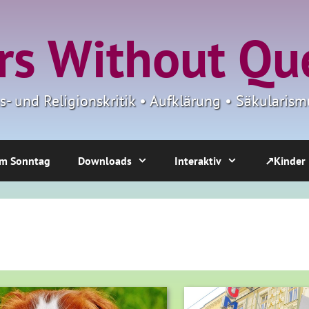
s Without Qu
ns- und Religionskritik • Aufklärung • Säkulari
m Sonntag
Downloads
Interaktiv
↗Kinder