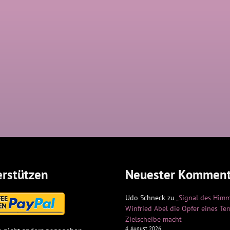
rstützen
Neuester Komment
Udo Schneck
zu
„Signal des Himm
Winfried Abel die Opfer eines Te
Zielscheibe macht
4. August 2026