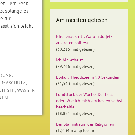
det Herr Beck
s, solange es
e für
Am meisten gelesen
ässt sich leicht
Kirchenaustritt: Warum du jetzt
austreten solltest
(30,215 mal gelesen)
Ich bin Atheist.
(29,766 mal gelesen)
,
RUNG
Epikur: Theodizee in 90 Sekunden
,
LIMASCHUTZ
(21,563 mal gelesen)
,
OTESTE
WASSER
Fundstück der Woche: Der Fels,
KEN
oder: Wie ich mich am besten selbst
bescheiße
(18,881 mal gelesen)
Der Stammbaum der Religionen
(17,434 mal gelesen)