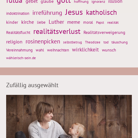
fulda
gebet
glaube
illusion
hoffnung
ignoranz
Jesus
katholisch
irreführung
indoktrination
Luther
kirche
meme
kinder
liebe
moral
realität
Papst
realitätsverlust
Realitätsflucht
Realitätsverweigerung
rosinenpicken
religion
tod
täuschung
selbstbetrug
Theodizee
wirklichkeit
wunsch
weihnachten
Vereinnahmung
wahl
wählerisch-sein.de
Zufällig ausgewählt