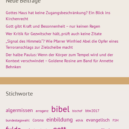
Neue Beiträge
Gottes Haus hat keine Zugangsbeschränkung? Ein Blick ins
Kirchenrecht
Gott gibt Kraft und Besonnenheit – nur keinen Regen
Wer Kritik für Gezwitscher hält, prüft auch keine Zitate
„Signal des Himmels“? Wie Pfarrer Winfried Abel die Opfer eines
Terroranschlags zur Zielscheibe macht
Der halbe Paulus: Wenn der Körper zum Tempel wird und der
Kontext verschwindet – Goldene Rosine am Band für Annette
Behnken
Stichworte
bibel
algermissen
btw2017
arroganz
bischof
einbildung
evangelisch
Corona
ethik
bundestagswahl
FSM
gott