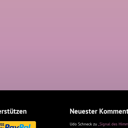
rstützen
Neuester Komment
Udo Schneck
zu
„Signal des Himm