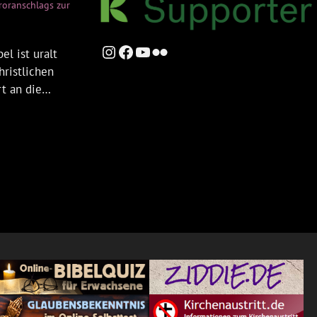
rroranschlags zur
Instagram
Facebook
YouTube
Flickr
el ist uralt
hristlichen
rt an die…