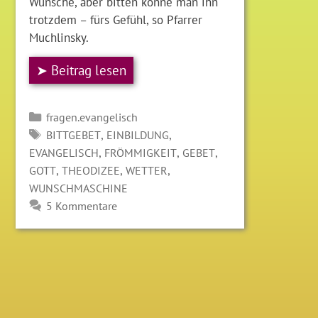
Wünsche, aber bitten könne man ihn
trotzdem – fürs Gefühl, so Pfarrer
Muchlinsky.
➤ Beitrag lesen
Kategorien
fragen.evangelisch
SCHLAGWÖRTER
,
,
BITTGEBET
EINBILDUNG
,
,
,
EVANGELISCH
FRÖMMIGKEIT
GEBET
,
,
,
GOTT
THEODIZEE
WETTER
WUNSCHMASCHINE
5 Kommentare