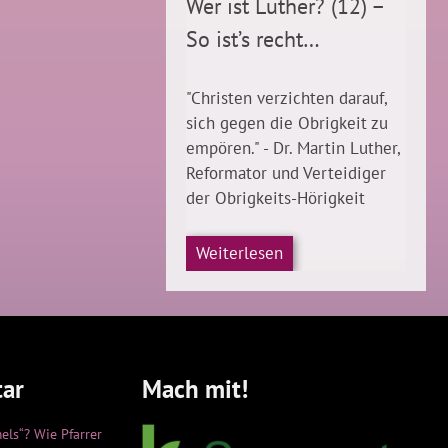
Wer ist Luther? (12) –
So ist’s recht…
"Christen verzichten darauf,
sich gegen die Obrigkeit zu
empören." - Dr. Martin Luther,
Reformator und Verteidiger
der Obrigkeits-Hörigkeit
Weiterlesen
ar
Mach mit!
els“? Wie Pfarrer