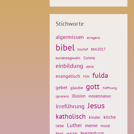
Stichworte
algermissen
arroganz
bibel
btw2017
bischof
Corona
bundestagswahl
einbildung
ethik
fulda
evangelisch
FSM
gott
gebet
glaube
hoffnung
illusion
ignoranz
indoktrination
Jesus
irreführung
katholisch
kirche
kinder
Luther
meme
liebe
moral
Realitätsflucht
realität
Papst