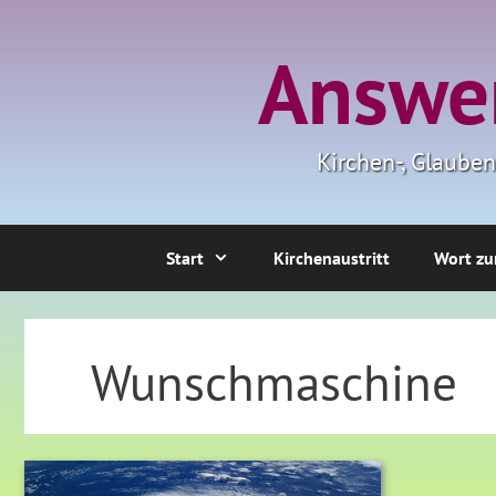
Zum
Inhalt
Answer
springen
Kirchen-, Glaube
Start
Kirchenaustritt
Wort zu
Wunschmaschine