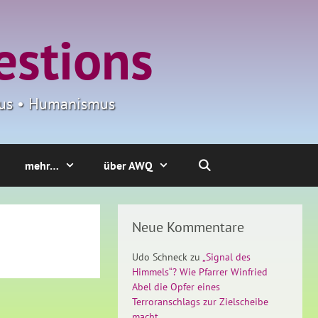
estions
smus • Humanismus
mehr…
über AWQ
Neue Kommentare
Udo Schneck
zu
„Signal des
Himmels“? Wie Pfarrer Winfried
Abel die Opfer eines
Terroranschlags zur Zielscheibe
macht