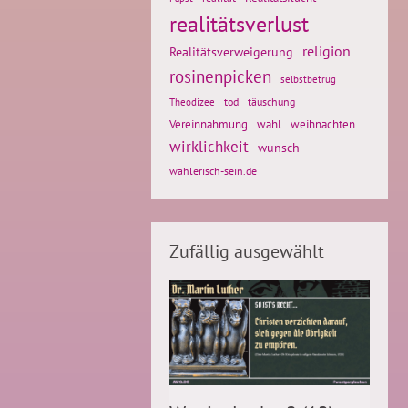
realitätsverlust
religion
Realitätsverweigerung
rosinenpicken
selbstbetrug
tod
täuschung
Theodizee
weihnachten
Vereinnahmung
wahl
wirklichkeit
wunsch
wählerisch-sein.de
Zufällig ausgewählt