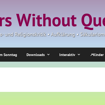
s Without Qu
ns- und Religionskritik • Aufklärung • Säkulari
m Sonntag
Downloads
Interaktiv
↗Kinder