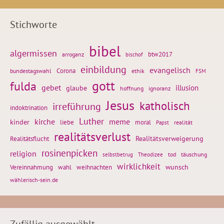
Stichworte
bibel
algermissen
btw2017
arroganz
bischof
einbildung
evangelisch
Corona
ethik
bundestagswahl
FSM
gott
fulda
gebet
glaube
illusion
hoffnung
ignoranz
Jesus
katholisch
irreführung
indoktrination
Luther
kirche
meme
kinder
liebe
moral
realität
Papst
realitätsverlust
Realitätsflucht
Realitätsverweigerung
rosinenpicken
religion
tod
täuschung
selbstbetrug
Theodizee
wirklichkeit
wunsch
Vereinnahmung
weihnachten
wahl
wählerisch-sein.de
Zufällig ausgewählt