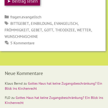
➤ Beitrag lesen
Kategorien
fragen.evangelisch
SCHLAGWÖRTER
,
,
,
BITTGEBET
EINBILDUNG
EVANGELISCH
,
,
,
,
,
FRÖMMIGKEIT
GEBET
GOTT
THEODIZEE
WETTER
WUNSCHMASCHINE
5 Kommentare
Neue Kommentare
Klaus Bernd
zu
Gottes Haus hat keine Zugangsbeschränkung? Ein
Blick ins Kirchenrecht
FLO
zu
Gottes Haus hat keine Zugangsbeschränkung? Ein Blick ins
Kirchenrecht