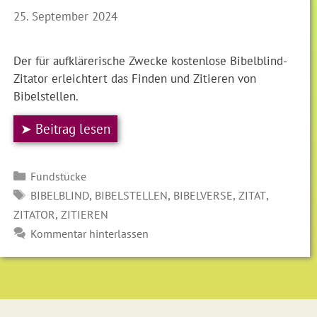
25. September 2024
Der für aufklärerische Zwecke kostenlose Bibelblind-
Zitator erleichtert das Finden und Zitieren von
Bibelstellen.
➤ Beitrag lesen
Kategorien
Fundstücke
SCHLAGWÖRTER
,
,
,
,
BIBELBLIND
BIBELSTELLEN
BIBELVERSE
ZITAT
,
ZITATOR
ZITIEREN
Kommentar hinterlassen