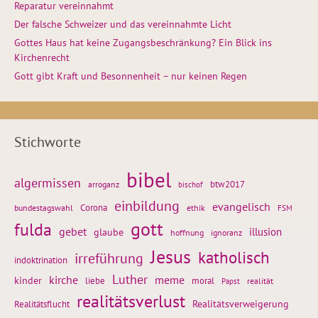
Reparatur vereinnahmt
Der falsche Schweizer und das vereinnahmte Licht
Gottes Haus hat keine Zugangsbeschränkung? Ein Blick ins
Kirchenrecht
Gott gibt Kraft und Besonnenheit – nur keinen Regen
Stichworte
bibel
algermissen
btw2017
arroganz
bischof
einbildung
evangelisch
Corona
ethik
bundestagswahl
FSM
gott
fulda
gebet
glaube
illusion
hoffnung
ignoranz
Jesus
katholisch
irreführung
indoktrination
Luther
kirche
meme
kinder
liebe
moral
realität
Papst
realitätsverlust
Realitätsflucht
Realitätsverweigerung