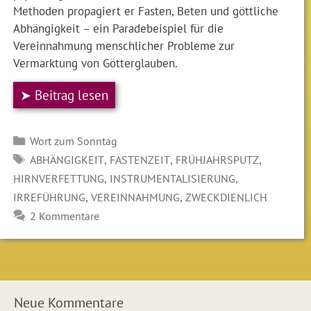
Methoden propagiert er Fasten, Beten und göttliche
Abhängigkeit – ein Paradebeispiel für die
Vereinnahmung menschlicher Probleme zur
Vermarktung von Götterglauben.
➤ Beitrag lesen
Kategorien
Wort zum Sonntag
SCHLAGWÖRTER
,
,
,
ABHÄNGIGKEIT
FASTENZEIT
FRÜHJAHRSPUTZ
,
,
HIRNVERFETTUNG
INSTRUMENTALISIERUNG
,
,
IRREFÜHRUNG
VEREINNAHMUNG
ZWECKDIENLICH
2 Kommentare
Neue Kommentare