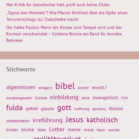
Wer Kritik für Gezwitscher hält, prüft auch keine Zitate
„Signal des Himmels“? Wie Pfarrer Winfried Abel die Opfer eines
Terroranschlags zur Zielscheibe macht
Der halbe Paulus: Wenn der Körper zum Tempel wird und der
Kontext verschwindet – Goldene Rosine am Band für Annette
Behnken
Stichworte
bibel
algermissen
btw2017
arroganz
bischof
einbildung
evangelisch
Corona
ethik
bundestagswahl
FSM
gott
fulda
gebet
glaube
illusion
hoffnung
ignoranz
Jesus
katholisch
irreführung
indoktrination
Luther
kirche
meme
kinder
liebe
moral
realität
Papst
realitätsverlust