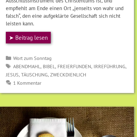
Ausschlussinstrument des Christentums ist, und
empfiehlt am Ende einen Ort „jenseits von wahr und
falsch“, den eine aufgeklärte Gesellschaft sich nicht
leisten kann.
➤ Beitrag lesen
Kategorien
Wort zum Sonntag
SCHLAGWÖRTER
,
,
,
,
ABENDMAHL
BIBEL
FREIERFUNDEN
IRREFÜHRUNG
,
,
JESUS
TÄUSCHUNG
ZWECKDIENLICH
1 Kommentar