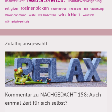
Realitätsflucht
Realitätsverweigerung
rosinenpicken
religion
tod
täuschung
selbstbetrug
Theodizee
wirklichkeit
wunsch
weihnachten
Vereinnahmung
wahl
wählerisch-sein.de
Zufällig ausgewählt
Kommentar zu NACHGEDACHT 158: Auch
einmal Zeit für sich selbst?