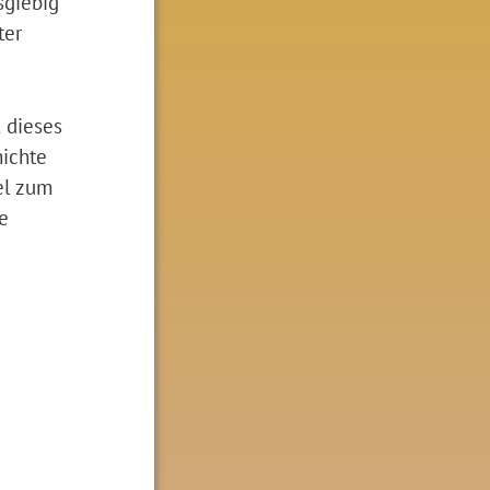
sgiebig
ter
 dieses
hichte
el zum
e