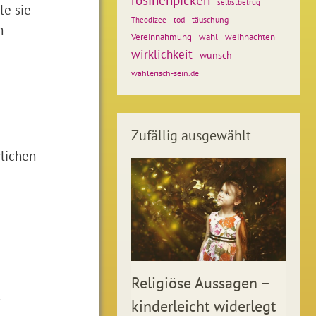
selbstbetrug
le sie
tod
täuschung
Theodizee
h
Vereinnahmung
weihnachten
wahl
wirklichkeit
wunsch
wählerisch-sein.de
Zufällig ausgewählt
rlichen
Religiöse Aussagen –
kinderleicht widerlegt