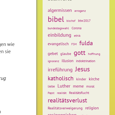
algermissen
arroganz
bibel
btw2017
bischof
Corona
bundestagswahl
einbildung
ethik
fulda
gen wie
evangelisch
FSM
en sie
gott
gebet
glaube
hoffnung
illusion
ignoranz
indoktrination
Jesus
irreführung
katholisch
rug
kirche
kinder
Luther
meme
liebe
moral
Realitätsflucht
realität
Papst
realitätsverlust
religion
Realitätsverweigerung
h
rosinenpicken