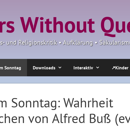
s Without Qu
ns- und Religionskritik • Aufklärung • Säkulari
m Sonntag
Downloads
Interaktiv
↗Kinder
m Sonntag: Wahrheit
chen von Alfred Buß (ev