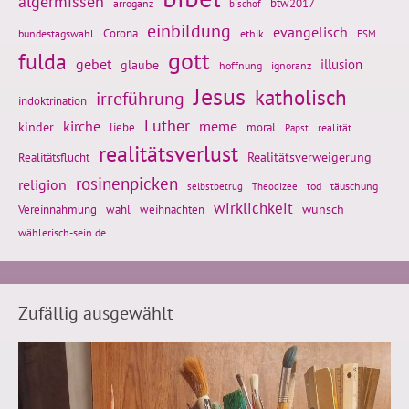
algermissen
btw2017
arroganz
bischof
einbildung
evangelisch
Corona
ethik
bundestagswahl
FSM
gott
fulda
gebet
glaube
illusion
hoffnung
ignoranz
Jesus
katholisch
irreführung
indoktrination
Luther
kirche
meme
kinder
liebe
moral
realität
Papst
realitätsverlust
Realitätsflucht
Realitätsverweigerung
rosinenpicken
religion
tod
täuschung
selbstbetrug
Theodizee
wirklichkeit
wunsch
Vereinnahmung
weihnachten
wahl
wählerisch-sein.de
Zufällig ausgewählt