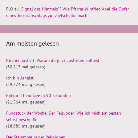
FLO
zu
„Signal des Himmels“? Wie Pfarrer Winfried Abel die Opfer
eines Terroranschlags zur Zielscheibe macht
Am meisten gelesen
Kirchenaustritt: Warum du jetzt austreten solltest
(30,217 mal gelesen)
Ich bin Atheist.
(29,774 mal gelesen)
Epikur: Theodizee in 90 Sekunden
(21,564 mal gelesen)
Fundstück der Woche: Der Fels, oder: Wie ich mich am besten
selbst bescheiße
(18,885 mal gelesen)
Der Stammbaum der Religionen