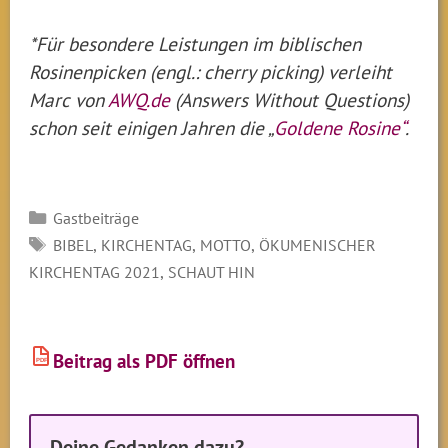
*Für besondere Leistungen im biblischen
Rosinenpicken (engl.: cherry picking) verleiht
Marc von
AWQ.de
(Answers Without Questions)
schon seit einigen Jahren die „
Goldene Rosine“
.
Kategorien
Gastbeiträge
SCHLAGWÖRTER
,
,
,
BIBEL
KIRCHENTAG
MOTTO
ÖKUMENISCHER
,
KIRCHENTAG 2021
SCHAUT HIN
Beitrag als PDF öffnen
PDF
Deine Gedanken dazu?