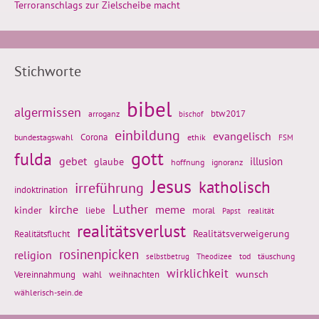
Terroranschlags zur Zielscheibe macht
Stichworte
bibel
algermissen
btw2017
arroganz
bischof
einbildung
evangelisch
Corona
ethik
bundestagswahl
FSM
gott
fulda
gebet
glaube
illusion
hoffnung
ignoranz
Jesus
katholisch
irreführung
indoktrination
Luther
kirche
meme
kinder
liebe
moral
realität
Papst
realitätsverlust
Realitätsflucht
Realitätsverweigerung
rosinenpicken
religion
tod
täuschung
selbstbetrug
Theodizee
wirklichkeit
wunsch
Vereinnahmung
weihnachten
wahl
wählerisch-sein.de