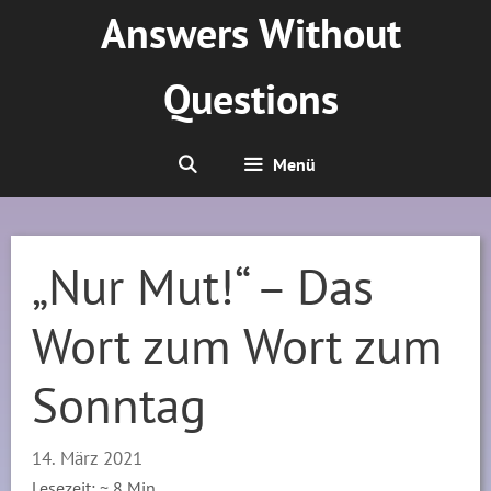
Zum
Answers Without
Inhalt
springen
Questions
Menü
„Nur Mut!“ – Das
Wort zum Wort zum
Sonntag
14. März 2021
Lesezeit: ~
8
Min.