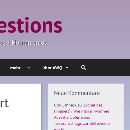
estions
smus • Humanismus
mehr…
über AWQ
Neue Kommentare
rt
Udo Schneck
zu
„Signal des
Himmels“? Wie Pfarrer Winfried
Abel die Opfer eines
Terroranschlags zur Zielscheibe
macht