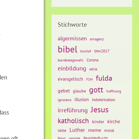
Stichworte
r
algermissen
arroganz
bibel
btw2017
bischof
Corona
bundestagswahl
einbildung
ethik
den
fulda
evangelisch
FSM
gott
gebet
glaube
hoffnung
illusion
ignoranz
indoktrination
Jesus
irreführung
dass
katholisch
kirche
kinder
Luther
meme
liebe
moral
nen oft
Realitätsflucht
realität
Papst