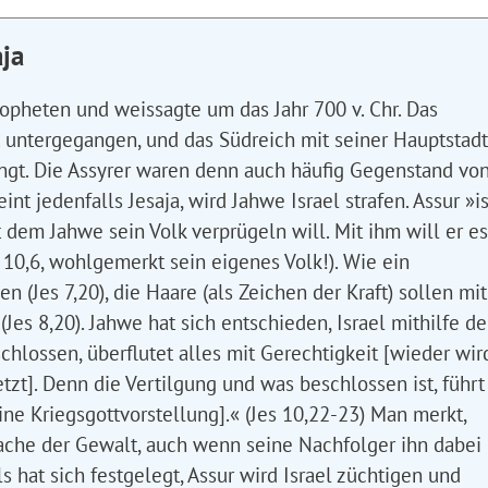
ja
propheten und weissagte um das Jahr 700 v. Chr. Das
r. untergegangen, und das Südreich mit seiner Hauptstadt
ngt. Die Assyrer waren denn auch häufig Gegenstand vo
nt jedenfalls Jesaja, wird Jahwe Israel strafen. Assur »is
 dem Jahwe sein Volk verprügeln will. Mit ihm will er es
 10,6, wohlgemerkt sein eigenes Volk!). Wie ein
 (Jes 7,20), die Haare (als Zeichen der Kraft) sollen mit
s 8,20). Jahwe hat sich entschieden, Israel mithilfe de
schlossen, überflutet alles mit Gerechtigkeit [wieder wir
tzt]. Denn die Vertilgung und was beschlossen ist, führt
ne Kriegsgottvorstellung].« (Jes 10,22-23) Man merkt,
rache der Gewalt, auch wenn seine Nachfolger ihn dabei
s hat sich festgelegt, Assur wird Israel züchtigen und