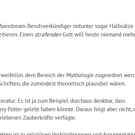
 Mainstream-Berufsverkündiger mitunter sogar Halbsätze
itieren. Einen
strafenden
Gott will heute niemand meh
 zweifellos dem Bereich der Mythologie zugeordnet wer
hriften, die zumindest theoretisch plausibel wären.
eratur: Es ist ja zum Beispiel durchaus denkbar, dass
 Potter gelebt haben könnte. Daraus folgt aber nicht, 
riebenen Zauberkräfte verfügte.
kten ist in religiösen Verkündigungen und Argumentatio