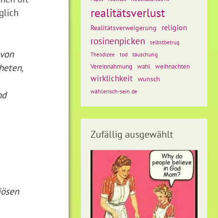
realitätsverlust
glich
religion
Realitätsverweigerung
rosinenpicken
selbstbetrug
 von
tod
täuschung
Theodizee
heten,
weihnachten
Vereinnahmung
wahl
wirklichkeit
wunsch
wählerisch-sein.de
nd
Zufällig ausgewählt
iösen