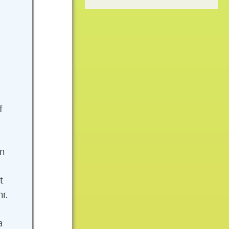
f
en
t
r.
a