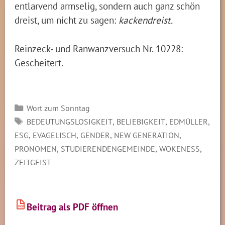
entlarvend armselig, sondern auch ganz schön
dreist, um nicht zu sagen:
kackendreist.
Reinzeck- und Ranwanzversuch Nr. 10228:
Gescheitert.
Kategorien
Wort zum Sonntag
SCHLAGWÖRTER
,
,
,
BEDEUTUNGSLOSIGKEIT
BELIEBIGKEIT
EDMÜLLER
,
,
,
,
ESG
EVAGELISCH
GENDER
NEW GENERATION
,
,
,
PRONOMEN
STUDIERENDENGEMEINDE
WOKENESS
ZEITGEIST
Beitrag als PDF öffnen
PDF