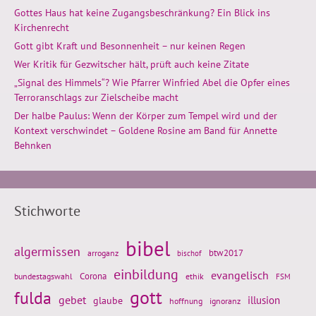
Gottes Haus hat keine Zugangsbeschränkung? Ein Blick ins
Kirchenrecht
Gott gibt Kraft und Besonnenheit – nur keinen Regen
Wer Kritik für Gezwitscher hält, prüft auch keine Zitate
„Signal des Himmels“? Wie Pfarrer Winfried Abel die Opfer eines
Terroranschlags zur Zielscheibe macht
Der halbe Paulus: Wenn der Körper zum Tempel wird und der
Kontext verschwindet – Goldene Rosine am Band für Annette
Behnken
Stichworte
bibel
algermissen
btw2017
arroganz
bischof
einbildung
evangelisch
Corona
ethik
bundestagswahl
FSM
gott
fulda
gebet
glaube
illusion
hoffnung
ignoranz