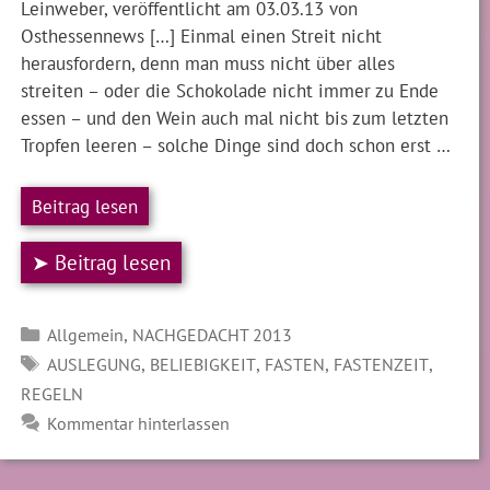
Leinweber, veröffentlicht am 03.03.13 von
Osthessennews […] Einmal einen Streit nicht
herausfordern, denn man muss nicht über alles
streiten – oder die Schokolade nicht immer zu Ende
essen – und den Wein auch mal nicht bis zum letzten
Tropfen leeren – solche Dinge sind doch schon erst …
Beitrag lesen
➤ Beitrag lesen
Kategorien
,
Allgemein
NACHGEDACHT 2013
SCHLAGWÖRTER
,
,
,
,
AUSLEGUNG
BELIEBIGKEIT
FASTEN
FASTENZEIT
REGELN
Kommentar hinterlassen