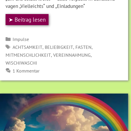
vagen „Vielleichts“ und „Einladungen“
➤ Beitrag lesen
Kategorien
Impulse
SCHLAGWÖRTER
,
,
,
ACHTSAMKEIT
BELIEBIGKEIT
FASTEN
,
,
MITMENSCHLICHKEIT
VEREINNAHMUNG
WISCHIWASCHI
1 Kommentar