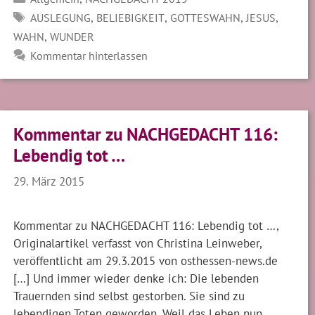
SCHLAGWÖRTER
,
,
,
,
AUSLEGUNG
BELIEBIGKEIT
GOTTESWAHN
JESUS
,
WAHN
WUNDER
Kommentar hinterlassen
Kommentar zu NACHGEDACHT 116:
Lebendig tot …
29. März 2015
Kommentar zu NACHGEDACHT 116: Lebendig tot …,
Originalartikel verfasst von Christina Leinweber,
veröffentlicht am 29.3.2015 von osthessen-news.de
[…] Und immer wieder denke ich: Die lebenden
Trauernden sind selbst gestorben. Sie sind zu
lebendigen Toten geworden. Weil das Leben nun