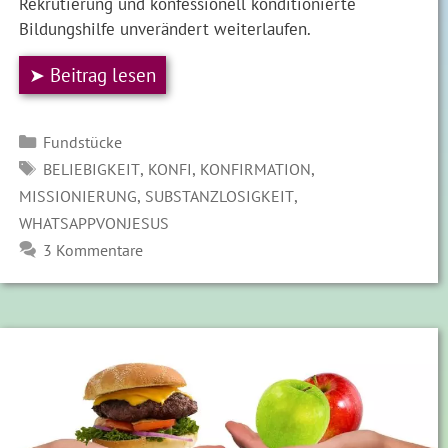
Rekrutierung und konfessionell konditionierte
Bildungshilfe unverändert weiterlaufen.
➤ Beitrag lesen
Kategorien
Fundstücke
SCHLAGWÖRTER
,
,
,
BELIEBIGKEIT
KONFI
KONFIRMATION
,
,
MISSIONIERUNG
SUBSTANZLOSIGKEIT
WHATSAPPVONJESUS
3 Kommentare