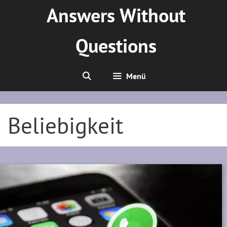
Zum
Answers Without
Inhalt
springen
Questions
Menü
Beliebigkeit