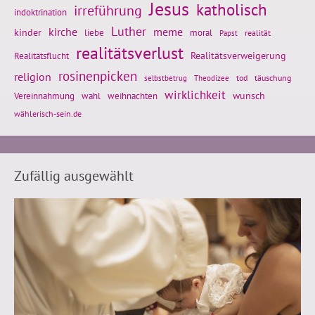
Jesus
katholisch
irreführung
indoktrination
Luther
kirche
meme
kinder
liebe
moral
realität
Papst
realitätsverlust
Realitätsflucht
Realitätsverweigerung
rosinenpicken
religion
tod
täuschung
selbstbetrug
Theodizee
wirklichkeit
wunsch
weihnachten
Vereinnahmung
wahl
wählerisch-sein.de
Zufällig ausgewählt