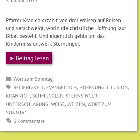
7. Januar 2025
Pfarrer Kranich erzählt von drei Weisen auf Reisen
und verschweigt, worin die christliche Hoffnung laut
Bibel besteht. Und eigentlich gehts um das
Kindermissionswerk Sternsinger.
➤ Beitrag lesen
Kategorien
Wort zum Sonntag
SCHLAGWÖRTER
,
,
,
,
BELIEBIGKEIT
EVANGELISCH
HOFFNUNG
ILLUSION
,
,
,
KRANNICH
SCHMUGGLER
STERNSINGER
,
,
,
UNTERSCHLAGUNG
WEISE
WEIZEN
WORT ZUM
SONNTAG
6 Kommentare