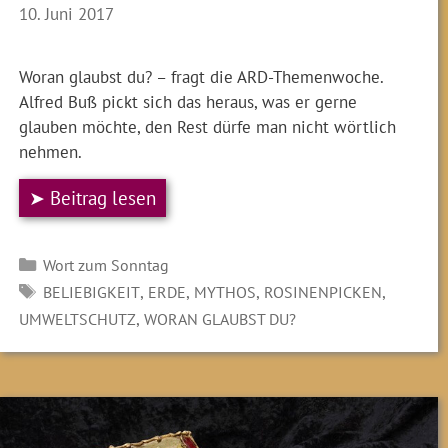
10. Juni 2017
Woran glaubst du? – fragt die ARD-Themenwoche.
Alfred Buß pickt sich das heraus, was er gerne
glauben möchte, den Rest dürfe man nicht wörtlich
nehmen.
➤ Beitrag lesen
Kategorien
Wort zum Sonntag
SCHLAGWÖRTER
,
,
,
,
BELIEBIGKEIT
ERDE
MYTHOS
ROSINENPICKEN
,
UMWELTSCHUTZ
WORAN GLAUBST DU?