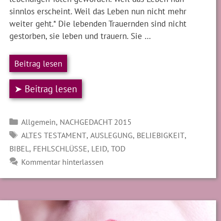
sinnlos erscheint. Weil das Leben nun nicht mehr
weiter geht.* Die lebenden Trauernden sind nicht
gestorben, sie leben und trauern. Sie …
Beitrag lesen
➤ Beitrag lesen
Kategorien
,
Allgemein
NACHGEDACHT 2015
SCHLAGWÖRTER
,
,
,
ALTES TESTAMENT
AUSLEGUNG
BELIEBIGKEIT
,
,
,
BIBEL
FEHLSCHLÜSSE
LEID
TOD
Kommentar hinterlassen