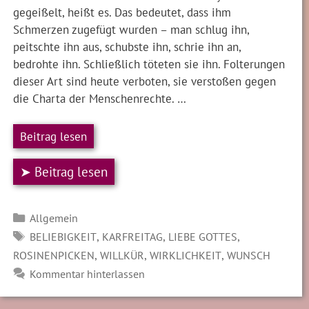
gegeißelt, heißt es. Das bedeutet, dass ihm
Schmerzen zugefügt wurden – man schlug ihn,
peitschte ihn aus, schubste ihn, schrie ihn an,
bedrohte ihn. Schließlich töteten sie ihn. Folterungen
dieser Art sind heute verboten, sie verstoßen gegen
die Charta der Menschenrechte. …
Beitrag lesen
➤ Beitrag lesen
Kategorien
Allgemein
SCHLAGWÖRTER
,
,
,
BELIEBIGKEIT
KARFREITAG
LIEBE GOTTES
,
,
,
ROSINENPICKEN
WILLKÜR
WIRKLICHKEIT
WUNSCH
Kommentar hinterlassen