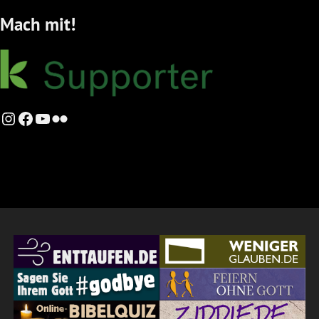
Mach mit!
Instagram
Facebook
YouTube
Flickr