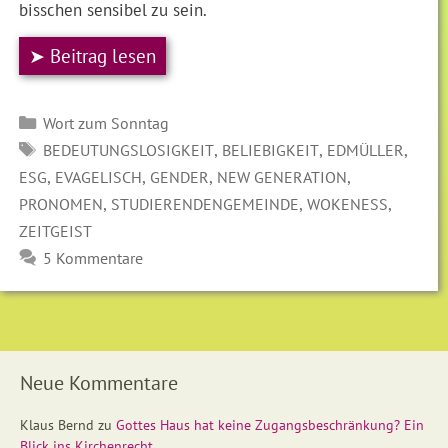
bisschen sensibel zu sein.
➤ Beitrag lesen
Kategorien
Wort zum Sonntag
SCHLAGWÖRTER
,
,
,
BEDEUTUNGSLOSIGKEIT
BELIEBIGKEIT
EDMÜLLER
,
,
,
,
ESG
EVAGELISCH
GENDER
NEW GENERATION
,
,
,
PRONOMEN
STUDIERENDENGEMEINDE
WOKENESS
ZEITGEIST
5 Kommentare
Neue Kommentare
Klaus Bernd
zu
Gottes Haus hat keine Zugangsbeschränkung? Ein
Blick ins Kirchenrecht