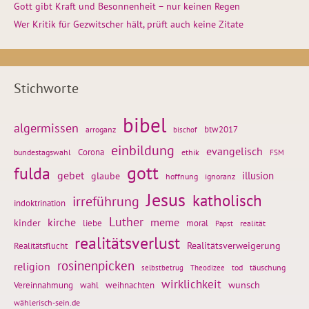
Gott gibt Kraft und Besonnenheit – nur keinen Regen
Wer Kritik für Gezwitscher hält, prüft auch keine Zitate
Stichworte
bibel
algermissen
btw2017
arroganz
bischof
einbildung
evangelisch
Corona
ethik
bundestagswahl
FSM
gott
fulda
gebet
glaube
illusion
hoffnung
ignoranz
Jesus
katholisch
irreführung
indoktrination
Luther
kirche
meme
kinder
liebe
moral
realität
Papst
realitätsverlust
Realitätsflucht
Realitätsverweigerung
rosinenpicken
religion
tod
täuschung
selbstbetrug
Theodizee
wirklichkeit
wunsch
Vereinnahmung
weihnachten
wahl
wählerisch-sein.de