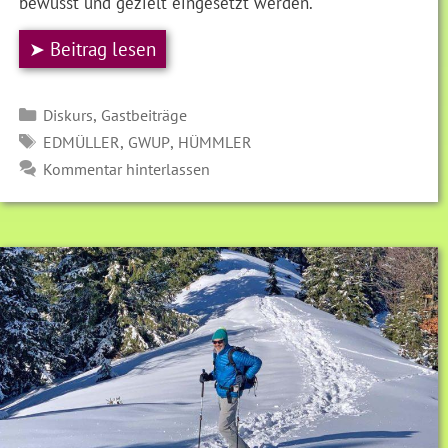
bewusst und gezielt eingesetzt werden.
➤ Beitrag lesen
Kategorien
,
Diskurs
Gastbeiträge
SCHLAGWÖRTER
,
,
EDMÜLLER
GWUP
HÜMMLER
Kommentar hinterlassen