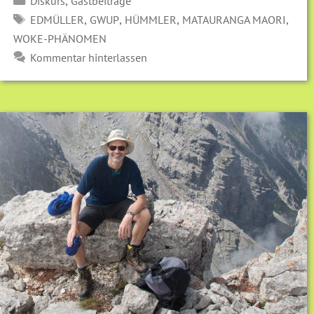
,
Diskurs
Gastbeiträge
SCHLAGWÖRTER
,
,
,
,
EDMÜLLER
GWUP
HÜMMLER
MATAURANGA MAORI
WOKE-PHÄNOMEN
Kommentar hinterlassen