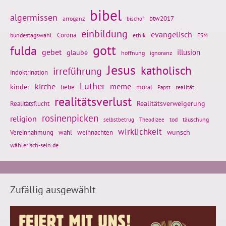
bibel
algermissen
btw2017
arroganz
bischof
einbildung
evangelisch
Corona
ethik
bundestagswahl
FSM
gott
fulda
gebet
glaube
illusion
hoffnung
ignoranz
Jesus
katholisch
irreführung
indoktrination
Luther
kirche
meme
kinder
liebe
moral
realität
Papst
realitätsverlust
Realitätsflucht
Realitätsverweigerung
rosinenpicken
religion
tod
täuschung
selbstbetrug
Theodizee
wirklichkeit
wunsch
Vereinnahmung
weihnachten
wahl
wählerisch-sein.de
Zufällig ausgewählt