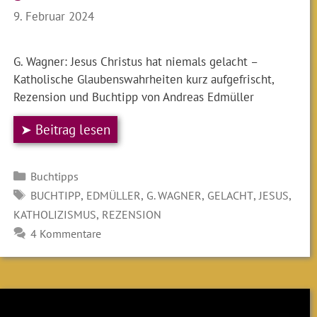
9. Februar 2024
G. Wagner: Jesus Christus hat niemals gelacht –
Katholische Glaubenswahrheiten kurz aufgefrischt,
Rezension und Buchtipp von Andreas Edmüller
➤ Beitrag lesen
Kategorien
Buchtipps
SCHLAGWÖRTER
,
,
,
,
,
BUCHTIPP
EDMÜLLER
G. WAGNER
GELACHT
JESUS
,
KATHOLIZISMUS
REZENSION
4 Kommentare