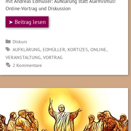
mit Andreas Edmüller: Aufklärung statt Alarmismus!
Online-Vortrag und Diskussion
➤ Beitrag lesen
Kategorien
Diskurs
SCHLAGWÖRTER
,
,
,
,
AUFKLÄRUNG
EDMÜLLER
KORTIZES
ONLINE
,
VERANSTALTUNG
VORTRAG
2 Kommentare