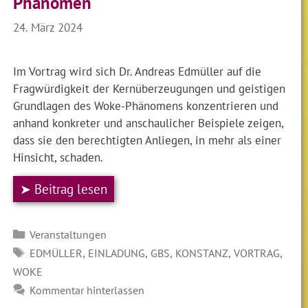
Phänomen
24. März 2024
Im Vortrag wird sich Dr. Andreas Edmüller auf die
Fragwürdigkeit der Kernüberzeugungen und geistigen
Grundlagen des Woke-Phänomens konzentrieren und
anhand konkreter und anschaulicher Beispiele zeigen,
dass sie den berechtigten Anliegen, in mehr als einer
Hinsicht, schaden.
➤ Beitrag lesen
Kategorien
Veranstaltungen
SCHLAGWÖRTER
,
,
,
,
,
EDMÜLLER
EINLADUNG
GBS
KONSTANZ
VORTRAG
WOKE
Kommentar hinterlassen