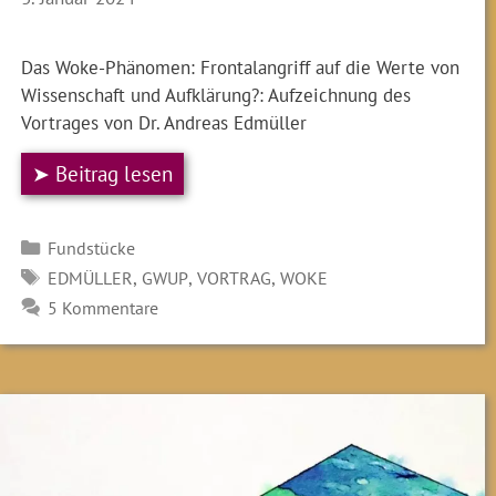
Das Woke-Phänomen: Frontal­angriff auf die Werte von
Wissen­schaft und Auf­klärung?: Aufzeichnung des
Vortrages von Dr. Andreas Edmüller
➤ Beitrag lesen
Kategorien
Fundstücke
SCHLAGWÖRTER
,
,
,
EDMÜLLER
GWUP
VORTRAG
WOKE
5 Kommentare