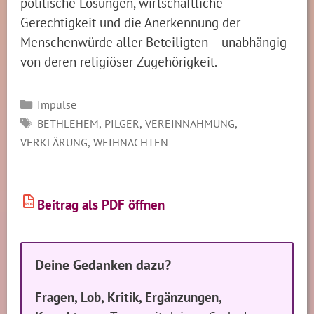
politische Lösungen, wirtschaftliche
Gerechtigkeit und die Anerkennung der
Menschenwürde aller Beteiligten – unabhängig
von deren religiöser Zugehörigkeit.
Kategorien
Impulse
SCHLAGWÖRTER
,
,
,
BETHLEHEM
PILGER
VEREINNAHMUNG
,
VERKLÄRUNG
WEIHNACHTEN
Beitrag als PDF öffnen
PDF
Deine Gedanken dazu?
Fragen, Lob, Kritik, Ergänzungen,