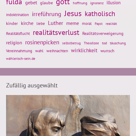
gott
fulda
gebet
glaube
illusion
hoffnung
ignoranz
Jesus
katholisch
irreführung
indoktrination
Luther
kirche
meme
kinder
liebe
moral
realität
Papst
realitätsverlust
Realitätsflucht
Realitätsverweigerung
rosinenpicken
religion
tod
täuschung
selbstbetrug
Theodizee
wirklichkeit
wunsch
weihnachten
Vereinnahmung
wahl
wählerisch-sein.de
Zufällig ausgewählt