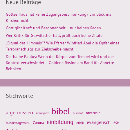
Neue Beiträge
Gottes Haus hat keine Zugangsbeschränkung? Ein Blick ins
Kirchenrecht
Gott gibt Kraft und Besonnenheit – nur keinen Regen
Wer Kritik für Gezwitscher hält, prüft auch keine Zitate
„Signal des Himmels“? Wie Pfarrer Winfried Abel die Opfer eines
Terroranschlags zur Zielscheibe macht
Der halbe Paulus: Wenn der Körper zum Tempel wird und der
Kontext verschwindet – Goldene Rosine am Band für Annette
Behnken
Stichworte
bibel
algermissen
btw2017
arroganz
bischof
einbildung
evangelisch
Corona
ethik
bundestagswahl
FSM