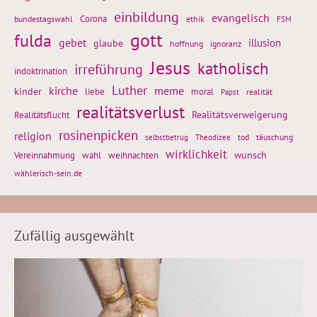
einbildung
evangelisch
Corona
ethik
bundestagswahl
FSM
gott
fulda
gebet
glaube
illusion
hoffnung
ignoranz
Jesus
katholisch
irreführung
indoktrination
Luther
kirche
meme
kinder
liebe
moral
realität
Papst
realitätsverlust
Realitätsflucht
Realitätsverweigerung
rosinenpicken
religion
tod
täuschung
selbstbetrug
Theodizee
wirklichkeit
wunsch
Vereinnahmung
weihnachten
wahl
wählerisch-sein.de
Zufällig ausgewählt