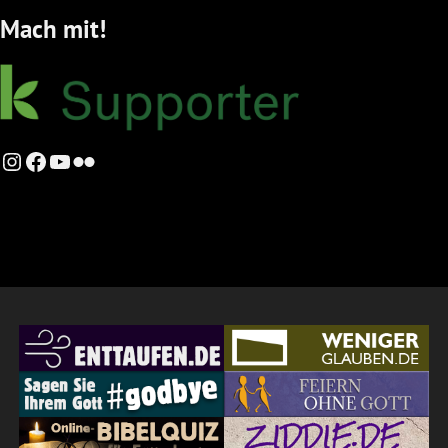
Mach mit!
Instagram
Facebook
YouTube
Flickr