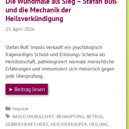
Die Wundmale als Sieg – Stefan Buß
und die Mechanik der
Heilsverkündigung
25. April 2026
Stefan Buß‘ Impuls verkauft ein psychologisch
fragwürdiges Schuld-und-Erlösungs-Schema als
Heilsbotschaft, pathologisiert normale menschliche
Erfahrungen und immunisiert sich rhetorisch gegen
jede Überprüfung.
➤ Beitrag lesen
Kategorien
Impulse
SCHLAGWÖRTER
,
,
,
BASED ON BULLSHIT
BEHAUPTUNG
BETRUG
,
,
,
GEBROCHENES HERZ
HEILSVERKÄUFER
HEILUNG