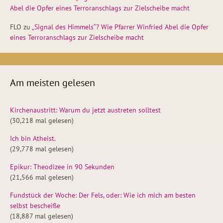
Abel die Opfer eines Terroranschlags zur Zielscheibe macht
FLO
zu
„Signal des Himmels“? Wie Pfarrer Winfried Abel die Opfer
eines Terroranschlags zur Zielscheibe macht
Am meisten gelesen
Kirchenaustritt: Warum du jetzt austreten solltest
(30,218 mal gelesen)
Ich bin Atheist.
(29,778 mal gelesen)
Epikur: Theodizee in 90 Sekunden
(21,566 mal gelesen)
Fundstück der Woche: Der Fels, oder: Wie ich mich am besten
selbst bescheiße
(18,887 mal gelesen)