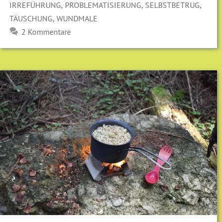
,
,
,
IRREFÜHRUNG
PROBLEMATISIERUNG
SELBSTBETRUG
,
TÄUSCHUNG
WUNDMALE
2 Kommentare