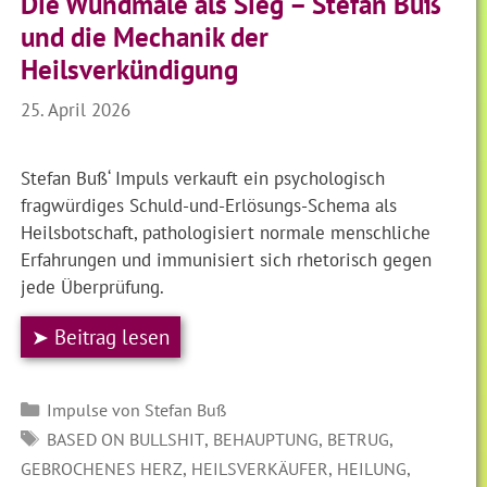
Die Wundmale als Sieg – Stefan Buß
und die Mechanik der
Heilsverkündigung
25. April 2026
Stefan Buß‘ Impuls verkauft ein psychologisch
fragwürdiges Schuld-und-Erlösungs-Schema als
Heilsbotschaft, pathologisiert normale menschliche
Erfahrungen und immunisiert sich rhetorisch gegen
jede Überprüfung.
➤ Beitrag lesen
Kategorien
Impulse von Stefan Buß
SCHLAGWÖRTER
,
,
,
BASED ON BULLSHIT
BEHAUPTUNG
BETRUG
,
,
,
GEBROCHENES HERZ
HEILSVERKÄUFER
HEILUNG