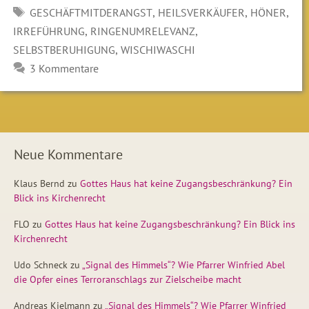
SCHLAGWÖRTER
,
,
,
GESCHÄFTMITDERANGST
HEILSVERKÄUFER
HÖNER
,
,
IRREFÜHRUNG
RINGENUMRELEVANZ
,
SELBSTBERUHIGUNG
WISCHIWASCHI
3 Kommentare
Neue Kommentare
Klaus Bernd
zu
Gottes Haus hat keine Zugangsbeschränkung? Ein
Blick ins Kirchenrecht
FLO
zu
Gottes Haus hat keine Zugangsbeschränkung? Ein Blick ins
Kirchenrecht
Udo Schneck
zu
„Signal des Himmels“? Wie Pfarrer Winfried Abel
die Opfer eines Terroranschlags zur Zielscheibe macht
Andreas Kielmann
zu
„Signal des Himmels“? Wie Pfarrer Winfried