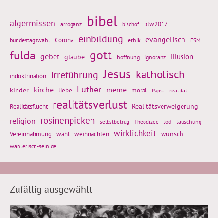
bibel
algermissen
btw2017
arroganz
bischof
einbildung
evangelisch
Corona
ethik
bundestagswahl
FSM
gott
fulda
gebet
glaube
illusion
hoffnung
ignoranz
Jesus
katholisch
irreführung
indoktrination
Luther
kirche
meme
kinder
liebe
moral
realität
Papst
realitätsverlust
Realitätsflucht
Realitätsverweigerung
rosinenpicken
religion
tod
täuschung
selbstbetrug
Theodizee
wirklichkeit
wunsch
Vereinnahmung
weihnachten
wahl
wählerisch-sein.de
Zufällig ausgewählt