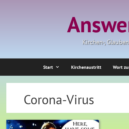
Zum
Inhalt
Answer
springen
Kirchen-, Glaube
Start
Kirchenaustritt
Wort zu
Corona-Virus