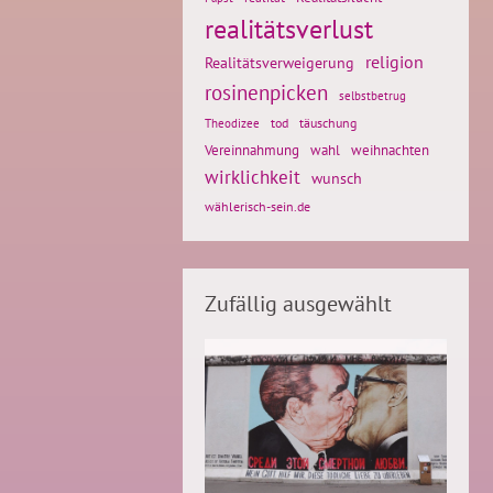
realitätsverlust
religion
Realitätsverweigerung
rosinenpicken
selbstbetrug
tod
täuschung
Theodizee
weihnachten
Vereinnahmung
wahl
wirklichkeit
wunsch
wählerisch-sein.de
Zufällig ausgewählt