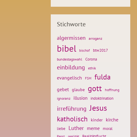
Stichworte
algermissen
arroganz
bibel
btw2017
bischof
Corona
bundestagswahl
einbildung
ethik
fulda
evangelisch
FSM
gott
gebet
glaube
hoffnung
illusion
ignoranz
indoktrination
Jesus
irreführung
katholisch
kirche
kinder
Luther
meme
liebe
moral
Realitätsflucht
realität
Papst