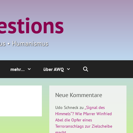
estions
smus • Humanismus
mehr…
über AWQ
Neue Kommentare
Udo Schneck
zu
„Signal des
Himmels“? Wie Pfarrer Winfried
Abel die Opfer eines
Terroranschlags zur Zielscheibe
macht