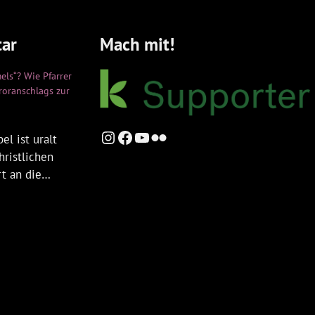
ar
Mach mit!
els“? Wie Pfarrer
rroranschlags zur
Instagram
Facebook
YouTube
Flickr
el ist uralt
hristlichen
rt an die…