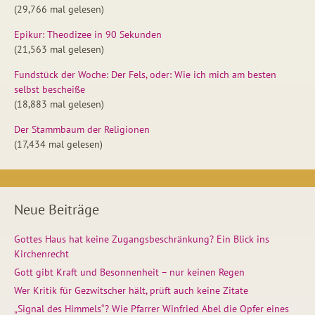
(29,766 mal gelesen)
Epikur: Theodizee in 90 Sekunden
(21,563 mal gelesen)
Fundstück der Woche: Der Fels, oder: Wie ich mich am besten
selbst bescheiße
(18,883 mal gelesen)
Der Stammbaum der Religionen
(17,434 mal gelesen)
Neue Beiträge
Gottes Haus hat keine Zugangsbeschränkung? Ein Blick ins
Kirchenrecht
Gott gibt Kraft und Besonnenheit – nur keinen Regen
Wer Kritik für Gezwitscher hält, prüft auch keine Zitate
„Signal des Himmels“? Wie Pfarrer Winfried Abel die Opfer eines