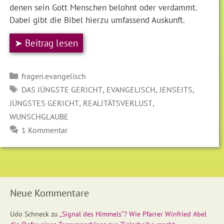
denen sein Gott Menschen belohnt oder verdammt.
Dabei gibt die Bibel hierzu umfassend Auskunft.
➤ Beitrag lesen
Kategorien
fragen.evangelisch
SCHLAGWÖRTER
,
,
,
DAS JÜNGSTE GERICHT
EVANGELISCH
JENSEITS
,
,
JÜNGSTES GERICHT
REALITÄTSVERLUST
WUNSCHGLAUBE
1 Kommentar
Neue Kommentare
Udo Schneck
zu
„Signal des Himmels“? Wie Pfarrer Winfried Abel