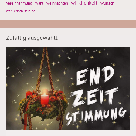
wirklichkeit
wunsch
weihnachten
Vereinnahmung
wahl
wählerisch-sein.de
Zufällig ausgewählt