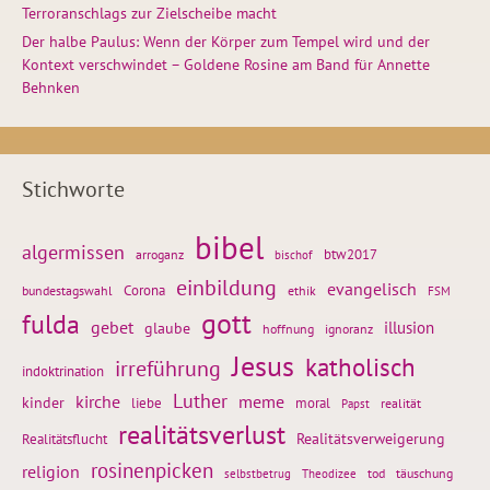
Terroranschlags zur Zielscheibe macht
Der halbe Paulus: Wenn der Körper zum Tempel wird und der
Kontext verschwindet – Goldene Rosine am Band für Annette
Behnken
Stichworte
bibel
algermissen
btw2017
arroganz
bischof
einbildung
evangelisch
Corona
ethik
bundestagswahl
FSM
gott
fulda
gebet
glaube
illusion
hoffnung
ignoranz
Jesus
katholisch
irreführung
indoktrination
Luther
kirche
meme
kinder
liebe
moral
realität
Papst
realitätsverlust
Realitätsflucht
Realitätsverweigerung
rosinenpicken
religion
tod
täuschung
selbstbetrug
Theodizee