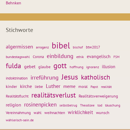
Behnken
Stichworte
bibel
algermissen
btw2017
arroganz
bischof
einbildung
evangelisch
Corona
ethik
bundestagswahl
FSM
gott
fulda
gebet
glaube
illusion
hoffnung
ignoranz
Jesus
katholisch
irreführung
indoktrination
Luther
kirche
meme
kinder
liebe
moral
realität
Papst
realitätsverlust
Realitätsflucht
Realitätsverweigerung
rosinenpicken
religion
tod
täuschung
selbstbetrug
Theodizee
wirklichkeit
wunsch
weihnachten
Vereinnahmung
wahl
wählerisch-sein.de