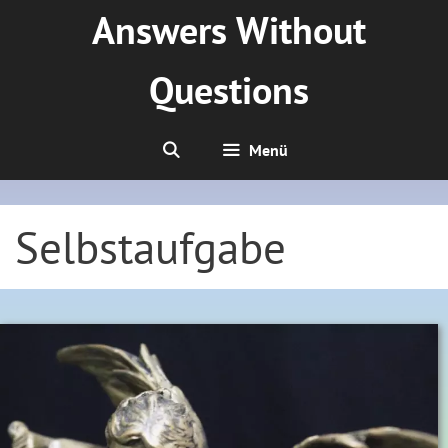
Zum
Answers Without
Inhalt
springen
Questions
Menü
Selbstaufgabe