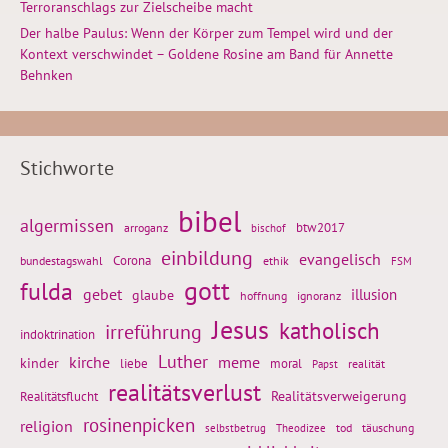
Terroranschlags zur Zielscheibe macht
Der halbe Paulus: Wenn der Körper zum Tempel wird und der
Kontext verschwindet – Goldene Rosine am Band für Annette
Behnken
Stichworte
bibel
algermissen
btw2017
arroganz
bischof
einbildung
evangelisch
Corona
ethik
bundestagswahl
FSM
gott
fulda
gebet
glaube
illusion
hoffnung
ignoranz
Jesus
katholisch
irreführung
indoktrination
Luther
kirche
meme
kinder
liebe
moral
realität
Papst
realitätsverlust
Realitätsflucht
Realitätsverweigerung
rosinenpicken
religion
tod
täuschung
selbstbetrug
Theodizee