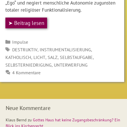
„Ego“ und negiert menschliche Autonomie zugunsten
totaler religiöser Funktionalisierung.
➤ Beitrag lesen
Kategorien
Impulse
SCHLAGWÖRTER
,
,
DESTRUKTIV
INSTRUMENTALISIERUNG
,
,
,
,
KATHOLISCH
LICHT
SALZ
SELBSTAUFGABE
,
SELBSTERNIEDRIGUNG
UNTERWERFUNG
4 Kommentare
Neue Kommentare
Klaus Bernd
zu
Gottes Haus hat keine Zugangsbeschränkung? Ein
Blick ins Kirchenrecht