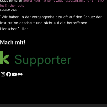
Klaus Bernd
zu
Gottes Haus hat keine Zugangsbeschränkung? Ein Blick
ins Kirchenrecht
6. August 2026
"Wir haben in der Vergangenheit zu oft auf den Schutz der
Institution geschaut und nicht auf die betroffenen
Menschen.“ Hier…
Mach mit!
Instagram
Facebook
YouTube
Flickr