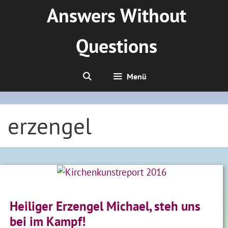
Zum
Answers Without
Inhalt
springen
Questions
Menü
erzengel
Heiliger Erzengel Michael, steh uns
bei im Kampf!