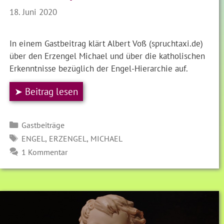
18. Juni 2020
In einem Gastbeitrag klärt Albert Voß (spruchtaxi.de)
über den Erzengel Michael und über die katholischen
Erkenntnisse bezüglich der Engel-Hierarchie auf.
➤ Beitrag lesen
Kategorien
Gastbeiträge
SCHLAGWÖRTER
,
,
ENGEL
ERZENGEL
MICHAEL
1 Kommentar