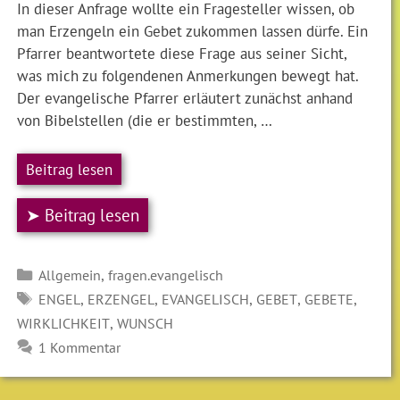
In dieser Anfrage wollte ein Fragesteller wissen, ob
man Erzengeln ein Gebet zukommen lassen dürfe. Ein
Pfarrer beantwortete diese Frage aus seiner Sicht,
was mich zu folgendenen Anmerkungen bewegt hat.
Der evangelische Pfarrer erläutert zunächst anhand
von Bibelstellen (die er bestimmten, …
Beitrag lesen
➤ Beitrag lesen
Kategorien
,
Allgemein
fragen.evangelisch
SCHLAGWÖRTER
,
,
,
,
,
ENGEL
ERZENGEL
EVANGELISCH
GEBET
GEBETE
,
WIRKLICHKEIT
WUNSCH
1 Kommentar