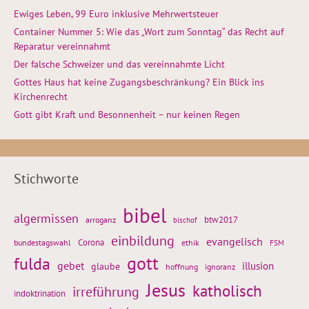
Ewiges Leben, 99 Euro inklusive Mehrwertsteuer
Container Nummer 5: Wie das „Wort zum Sonntag“ das Recht auf
Reparatur vereinnahmt
Der falsche Schweizer und das vereinnahmte Licht
Gottes Haus hat keine Zugangsbeschränkung? Ein Blick ins
Kirchenrecht
Gott gibt Kraft und Besonnenheit – nur keinen Regen
Stichworte
bibel
algermissen
btw2017
arroganz
bischof
einbildung
evangelisch
Corona
ethik
bundestagswahl
FSM
gott
fulda
gebet
glaube
illusion
hoffnung
ignoranz
Jesus
katholisch
irreführung
indoktrination