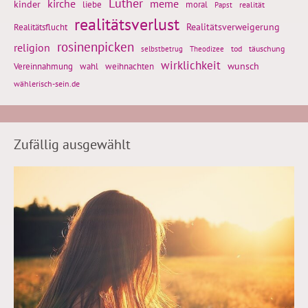
Luther
kirche
meme
kinder
liebe
moral
realität
Papst
realitätsverlust
Realitätsflucht
Realitätsverweigerung
rosinenpicken
religion
tod
täuschung
selbstbetrug
Theodizee
wirklichkeit
wunsch
Vereinnahmung
weihnachten
wahl
wählerisch-sein.de
Zufällig ausgewählt