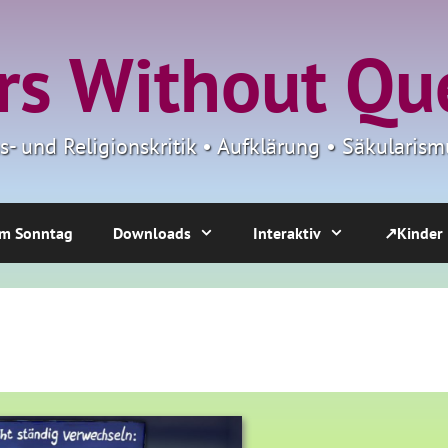
s Without Qu
ns- und Religionskritik • Aufklärung • Säkulari
m Sonntag
Downloads
Interaktiv
↗Kinder