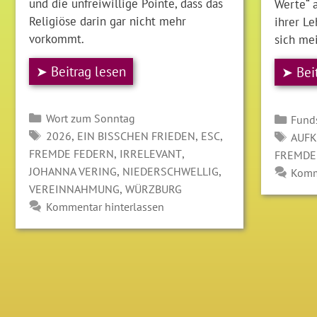
und die unfreiwillige Pointe, dass das
Werte“ 
Religiöse darin gar nicht mehr
ihrer L
vorkommt.
sich me
➤ Beitrag lesen
➤ Bei
Kategorien
Kate
Wort zum Sonntag
Fund
SCHLAGWÖRTER
,
,
,
SCH
2026
EIN BISSCHEN FRIEDEN
ESC
AUF
,
,
FREMDE FEDERN
IRRELEVANT
FREMDE
,
,
JOHANNA VERING
NIEDERSCHWELLIG
Komm
,
VEREINNAHMUNG
WÜRZBURG
Kommentar hinterlassen