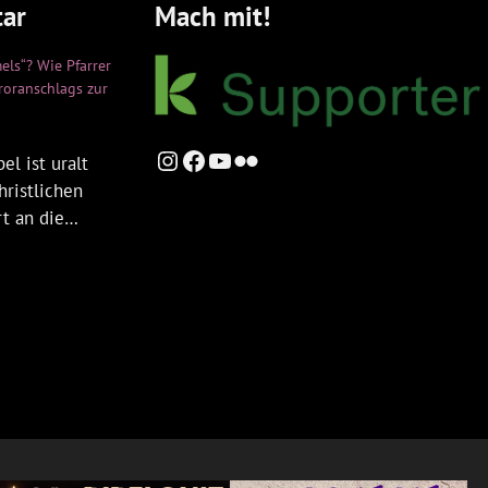
ar
Mach mit!
els“? Wie Pfarrer
rroranschlags zur
Instagram
Facebook
YouTube
Flickr
el ist uralt
hristlichen
rt an die…