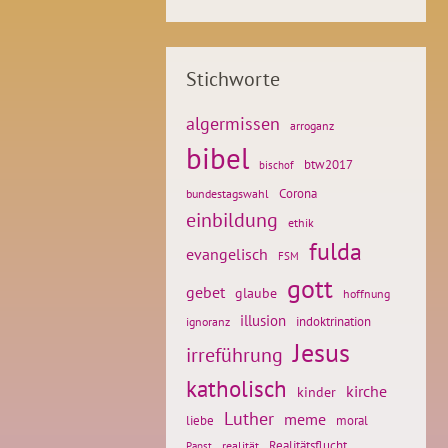
Stichworte
algermissen
arroganz
bibel
btw2017
bischof
Corona
bundestagswahl
einbildung
ethik
fulda
evangelisch
FSM
gott
gebet
glaube
hoffnung
illusion
ignoranz
indoktrination
Jesus
irreführung
katholisch
kirche
kinder
Luther
meme
liebe
moral
Realitätsflucht
realität
Papst