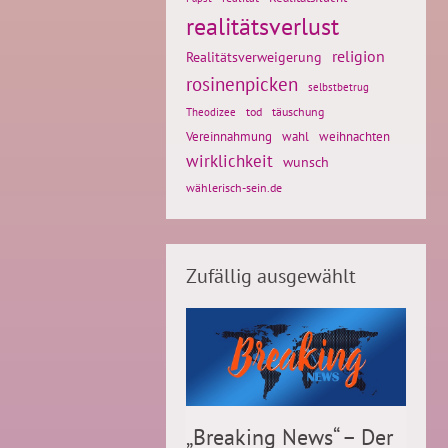
realitätsverlust
religion
Realitätsverweigerung
rosinenpicken
selbstbetrug
tod
täuschung
Theodizee
weihnachten
Vereinnahmung
wahl
wirklichkeit
wunsch
wählerisch-sein.de
Zufällig ausgewählt
„Breaking News“ – Der