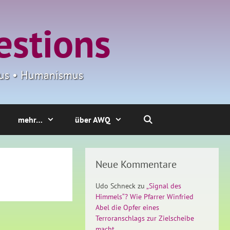
estions
smus • Humanismus
mehr…
über AWQ
Neue Kommentare
Udo Schneck
zu
„Signal des
Himmels“? Wie Pfarrer Winfried
Abel die Opfer eines
Terroranschlags zur Zielscheibe
macht