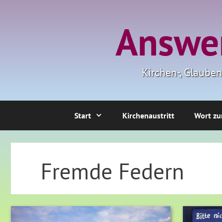
Zum
Inhalt
Answer
springen
Kirchen-, Glaube
Start
Kirchenaustritt
Wort zu
Fremde Federn