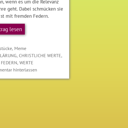
an, wenn es um die Relevanz
ehre geht. Dabei schmücken sie
ist mit fremden Federn.
trag lesen
gorien
,
stücke
Meme
LAGWÖRTER
,
,
KLÄRUNG
CHRISTLICHE WERTE
,
 FEDERN
WERTE
entar hinterlassen