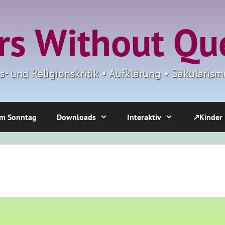
s Without Qu
ns- und Religionskritik • Aufklärung • Säkulari
m Sonntag
Downloads
Interaktiv
↗Kinder