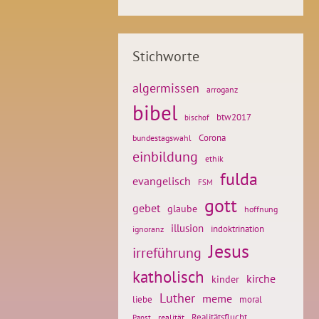
Stichworte
algermissen
arroganz
bibel
btw2017
bischof
Corona
bundestagswahl
einbildung
ethik
fulda
evangelisch
FSM
gott
gebet
glaube
hoffnung
illusion
ignoranz
indoktrination
Jesus
irreführung
katholisch
kirche
kinder
Luther
meme
liebe
moral
Realitätsflucht
realität
Papst