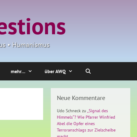
estions
smus • Humanismus
mehr…
über AWQ
Neue Kommentare
Udo Schneck
zu
„Signal des
Himmels“? Wie Pfarrer Winfried
Abel die Opfer eines
Terroranschlags zur Zielscheibe
macht