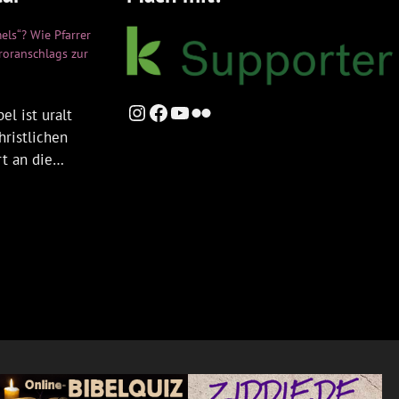
els“? Wie Pfarrer
rroranschlags zur
Instagram
Facebook
YouTube
Flickr
el ist uralt
hristlichen
rt an die…