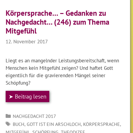
Körpersprache… – Gedanken zu
Nachgedacht… (246) zum Thema
Mitgefühl
12. November 2017
Liegt es an mangelnder Leistungsbereitschaft, wenn
Menschen kein Mitgefühl zeigen? Und haftet Gott
eigentlich für die gravierenden Mängel seiner
Schöpfung?
➤ Beitrag lesen
Kategorien
NACHGEDACHT 2017
SCHLAGWÖRTER
,
,
,
BUCH
GOTT IST EIN ARSCHLOCH
KÖRPERSPRACHE
,
,
MITGEFÜHL
SCHÖPFUNG
THEODIZEE