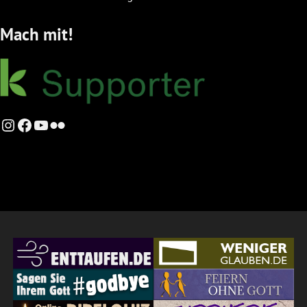
Mach mit!
Instagram
Facebook
YouTube
Flickr