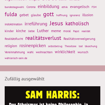
einbildung
evangelisch
Corona
ethik
bundestagswahl
FSM
gott
fulda
gebet
glaube
illusion
hoffnung
ignoranz
Jesus
katholisch
irreführung
indoktrination
Luther
kirche
meme
kinder
liebe
moral
realität
Papst
realitätsverlust
Realitätsflucht
Realitätsverweigerung
rosinenpicken
religion
tod
täuschung
selbstbetrug
Theodizee
wirklichkeit
wunsch
weihnachten
Vereinnahmung
wahl
wählerisch-sein.de
Zufällig ausgewählt