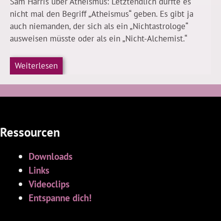
Sam Harris über Atheismus: Letztendlich dürfte es
nicht mal den Begriff „Atheismus“ geben. Es gibt ja
auch niemanden, der sich als ein „Nichtastrologe“
ausweisen müsste oder als ein „Nicht-Alchemist.“
Weiterlesen
Ressourcen
Downloads
Links
Videoclips
Entspanne dich!