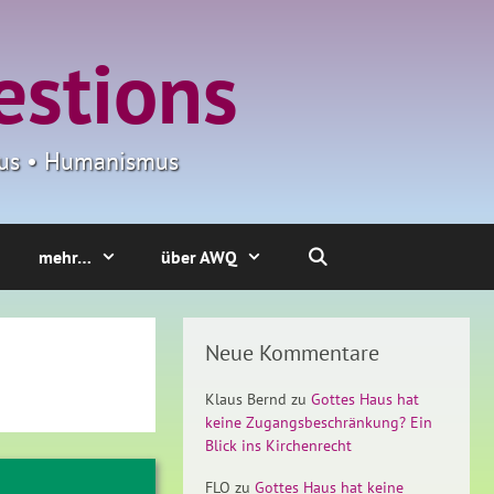
estions
smus • Humanismus
mehr…
über AWQ
Neue Kommentare
Klaus Bernd
zu
Gottes Haus hat
keine Zugangsbeschränkung? Ein
Blick ins Kirchenrecht
FLO
zu
Gottes Haus hat keine