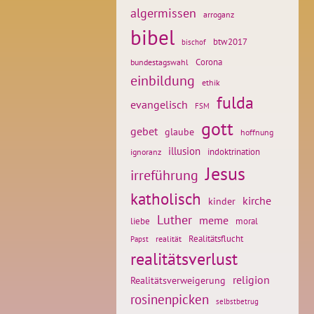
algermissen
arroganz
bibel
btw2017
bischof
Corona
bundestagswahl
einbildung
ethik
fulda
evangelisch
FSM
gott
gebet
glaube
hoffnung
illusion
ignoranz
indoktrination
Jesus
irreführung
katholisch
kirche
kinder
Luther
meme
liebe
moral
Realitätsflucht
realität
Papst
realitätsverlust
religion
Realitätsverweigerung
rosinenpicken
selbstbetrug