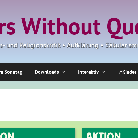
s Without Qu
ns- und Religionskritik • Aufklärung • Säkulari
m Sonntag
Downloads
Interaktiv
↗Kinder