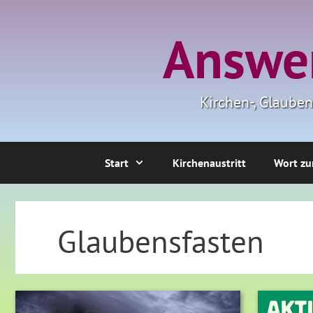
Zum
Inhalt
Answer
springen
Kirchen-, Glaube
Start
Kirchenaustritt
Wort zu
Glaubensfasten