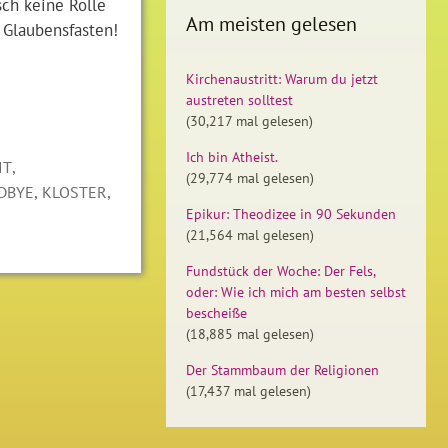
sch keine Rolle
Am meisten gelesen
: Glaubensfasten!
Kirchenaustritt: Warum du jetzt
austreten solltest
(30,217 mal gelesen)
Ich bin Atheist.
,
IT
(29,774 mal gelesen)
,
,
DBYE
KLOSTER
Epikur: Theodizee in 90 Sekunden
(21,564 mal gelesen)
Fundstück der Woche: Der Fels,
oder: Wie ich mich am besten selbst
bescheiße
(18,885 mal gelesen)
Der Stammbaum der Religionen
(17,437 mal gelesen)