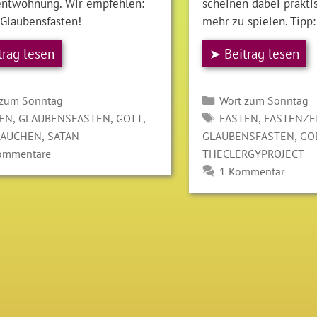
entwöhnung. Wir empfehlen:
scheinen dabei prakti
 Glaubensfasten!
mehr zu spielen. Tipp
trag lesen
➤ Beitrag lesen
gorien
Kategorien
 zum Sonntag
Wort zum Sonntag
LAGWÖRTER
SCHLAGWÖRTER
,
,
,
,
EN
GLAUBENSFASTEN
GOTT
FASTEN
FASTENZE
,
,
AUCHEN
SATAN
GLAUBENSFASTEN
GO
ommentare
THECLERGYPROJECT
1 Kommentar