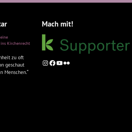
ar
Mach mit!
keine
ins Kirchenrecht
heit zu oft
Instagram
Facebook
YouTube
Flickr
ion geschaut
en Menschen.“