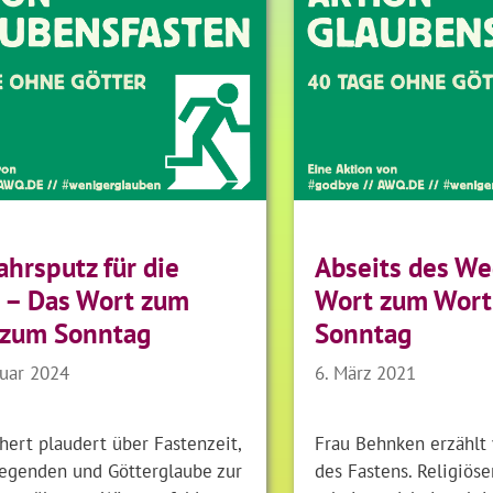
ahrsputz für die
Abseits des We
 – Das Wort zum
Wort zum Wort
 zum Sonntag
Sonntag
ruar 2024
6. März 2021
hert plaudert über Fastenzeit,
Frau Behnken erzählt 
egenden und Götterglaube zur
des Fastens. Religiös