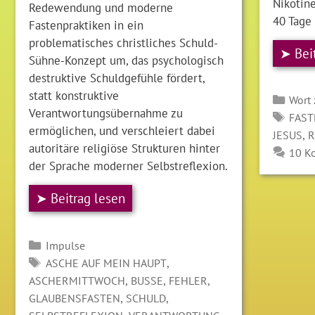
Nikotin
Redewendung und moderne
40 Tage
Fastenpraktiken in ein
problematisches christliches Schuld-
➤ Bei
Sühne-Konzept um, das psychologisch
destruktive Schuldgefühle fördert,
statt konstruktive
Kate
Wort
Verantwortungsübernahme zu
SCH
FAST
ermöglichen, und verschleiert dabei
,
JESUS
R
autoritäre religiöse Strukturen hinter
10 K
der Sprache moderner Selbstreflexion.
➤ Beitrag lesen
Kategorien
Impulse
SCHLAGWÖRTER
,
ASCHE AUF MEIN HAUPT
,
,
,
ASCHERMITTWOCH
BUSSE
FEHLER
,
,
GLAUBENSFASTEN
SCHULD