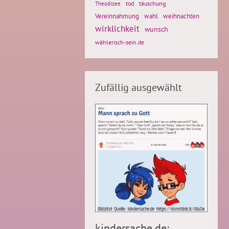
tod
täuschung
Theodizee
Vereinnahmung
weihnachten
wahl
wirklichkeit
wunsch
wählerisch-sein.de
Zufällig ausgewählt
kindersache.de: