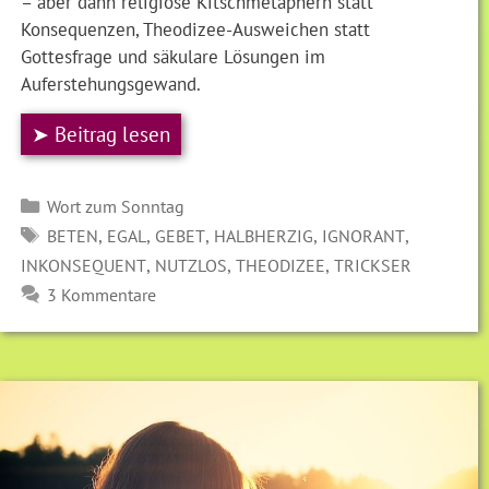
– aber dann religiöse Kitschmetaphern statt
Konsequenzen, Theodizee-Ausweichen statt
Gottesfrage und säkulare Lösungen im
Auferstehungsgewand.
➤ Beitrag lesen
Kategorien
Wort zum Sonntag
SCHLAGWÖRTER
,
,
,
,
,
BETEN
EGAL
GEBET
HALBHERZIG
IGNORANT
,
,
,
INKONSEQUENT
NUTZLOS
THEODIZEE
TRICKSER
3 Kommentare