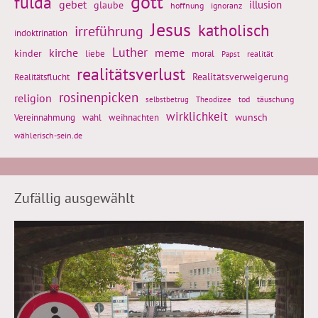
gott
fulda
gebet
glaube
illusion
hoffnung
ignoranz
Jesus
katholisch
irreführung
indoktrination
Luther
kirche
meme
kinder
liebe
moral
realität
Papst
realitätsverlust
Realitätsflucht
Realitätsverweigerung
rosinenpicken
religion
tod
täuschung
selbstbetrug
Theodizee
wirklichkeit
wunsch
weihnachten
Vereinnahmung
wahl
wählerisch-sein.de
Zufällig ausgewählt