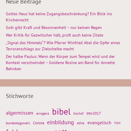
Neue Beiträge
Gottes Haus hat keine Zugangsbeschränkung? Ein Blick ins
Kirchenrecht
Gott gibt Kraft und Besonnenheit – nur keinen Regen
Wer Kritik für Gezwitscher hält, prüft auch keine Zitate
„Signal des Himmels“? Wie Pfarrer Winfried Abel die Opfer eines
Terroranschlags zur Zielscheibe macht
Der halbe Paulus: Wenn der Körper zum Tempel wird und der
Kontext verschwindet – Goldene Rosine am Band für Annette
Behnken
Stichworte
bibel
algermissen
btw2017
arroganz
bischof
einbildung
evangelisch
Corona
ethik
bundestagswahl
FSM