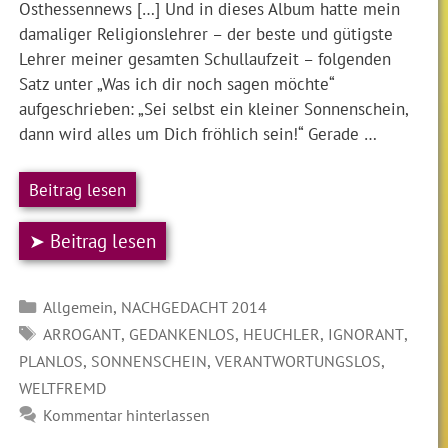
Osthessennews […] Und in dieses Album hatte mein
damaliger Religionslehrer – der beste und gütigste
Lehrer meiner gesamten Schullaufzeit – folgenden
Satz unter „Was ich dir noch sagen möchte“
aufgeschrieben: „Sei selbst ein kleiner Sonnenschein,
dann wird alles um Dich fröhlich sein!“ Gerade …
Beitrag lesen
➤ Beitrag lesen
Kategorien
,
Allgemein
NACHGEDACHT 2014
SCHLAGWÖRTER
,
,
,
,
ARROGANT
GEDANKENLOS
HEUCHLER
IGNORANT
,
,
,
PLANLOS
SONNENSCHEIN
VERANTWORTUNGSLOS
WELTFREMD
Kommentar hinterlassen