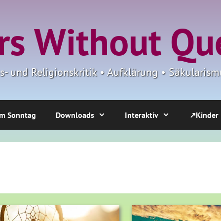
s Without Qu
ns- und Religionskritik • Aufklärung • Säkulari
m Sonntag
Downloads
Interaktiv
↗Kinder