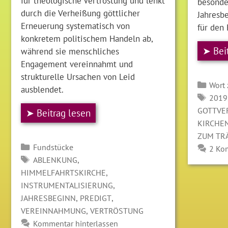
für theologische Vertröstung und lenkt
besonde
durch die Verheißung göttlicher
Jahresb
Erneuerung systematisch von
für den 
konkretem politischem Handeln ab,
➤ Bei
während sie menschliches
Engagement vereinnahmt und
strukturelle Ursachen von Leid
Kate
Wort
ausblendet.
SCH
2019
GOTTVE
➤ Beitrag lesen
KIRCHE
ZUM TR
Kategorien
Fundstücke
2 Ko
SCHLAGWÖRTER
,
ABLENKUNG
,
HIMMELFAHRTSKIRCHE
,
INSTRUMENTALISIERUNG
,
,
JAHRESBEGINN
PREDIGT
,
VEREINNAHMUNG
VERTRÖSTUNG
Kommentar hinterlassen