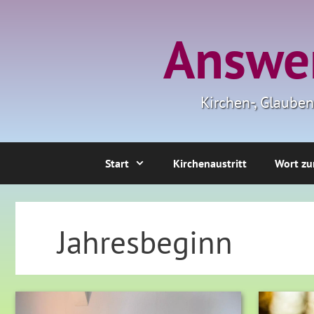
Zum
Inhalt
Answer
springen
Kirchen-, Glaube
Start
Kirchenaustritt
Wort zu
Jahresbeginn