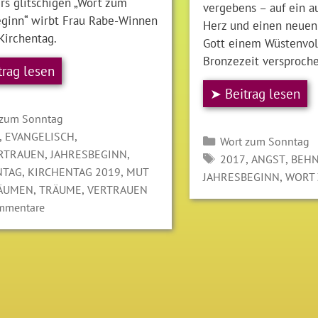
rs glitschigen „Wort zum
vergebens – auf ein a
eginn“ wirbt Frau Rabe-Winnen
Herz und einen neuen 
Kirchentag.
Gott einem Wüstenvol
Bronzezeit versproche
trag lesen
➤ Beitrag lesen
gorien
 zum Sonntag
LAGWÖRTER
,
,
EVANGELISCH
Kategorien
Wort zum Sonntag
,
,
RTRAUEN
JAHRESBEGINN
SCHLAGWÖRTER
,
,
2017
ANGST
BEH
,
,
NTAG
KIRCHENTAG 2019
MUT
,
JAHRESBEGINN
WORT
,
,
ÄUMEN
TRÄUME
VERTRAUEN
mmentare