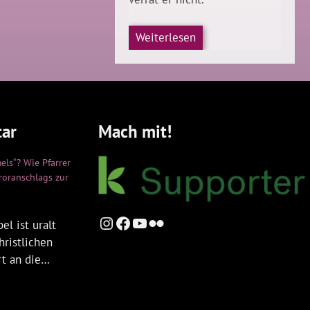
Weiterlesen
ar
Mach mit!
els“? Wie Pfarrer
rroranschlags zur
Instagram
Facebook
YouTube
Flickr
el ist uralt
hristlichen
rt an die…