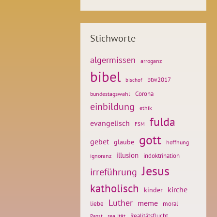
Stichworte
algermissen
arroganz
bibel
btw2017
bischof
Corona
bundestagswahl
einbildung
ethik
fulda
evangelisch
FSM
gott
gebet
glaube
hoffnung
illusion
ignoranz
indoktrination
Jesus
irreführung
katholisch
kirche
kinder
Luther
meme
liebe
moral
Realitätsflucht
realität
Papst