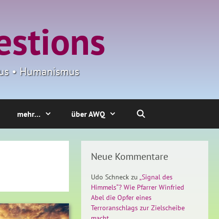
estions
smus • Humanismus
mehr…
über AWQ
Neue Kommentare
Udo Schneck
zu
„Signal des
Himmels“? Wie Pfarrer Winfried
Abel die Opfer eines
Terroranschlags zur Zielscheibe
macht