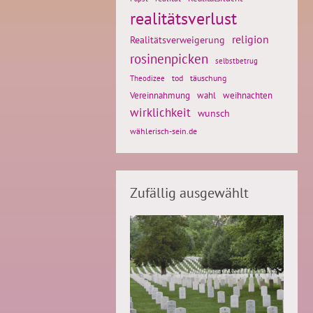
realitätsverlust
religion
Realitätsverweigerung
rosinenpicken
selbstbetrug
tod
täuschung
Theodizee
weihnachten
Vereinnahmung
wahl
wirklichkeit
wunsch
wählerisch-sein.de
Zufällig ausgewählt