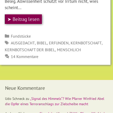
Beleg. Allwissenheit schützt vor Irrtum nicht, wies
scheint…
➤ Beitrag lesen
Kategorien
Fundstücke
SCHLAGWÖRTER
,
,
,
,
AUSGEDACHT
BIBEL
ERFUNDEN
KERNBOTSCHAFT
,
KERNBOTSCHAFT DER BIBEL
MENSCHLICH
14 Kommentare
Neue Kommentare
Udo Schneck
zu
„Signal des Himmels“? Wie Pfarrer Winfried Abel
die Opfer eines Terroranschlags zur Zielscheibe macht