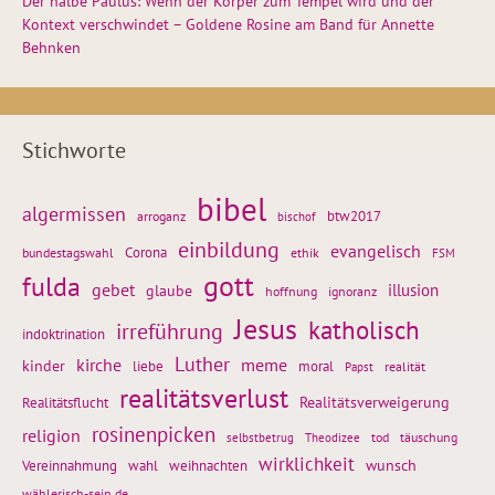
Der halbe Paulus: Wenn der Körper zum Tempel wird und der
Kontext verschwindet – Goldene Rosine am Band für Annette
Behnken
Stichworte
bibel
algermissen
btw2017
arroganz
bischof
einbildung
evangelisch
Corona
ethik
bundestagswahl
FSM
gott
fulda
gebet
glaube
illusion
hoffnung
ignoranz
Jesus
katholisch
irreführung
indoktrination
Luther
kirche
meme
kinder
liebe
moral
realität
Papst
realitätsverlust
Realitätsflucht
Realitätsverweigerung
rosinenpicken
religion
tod
täuschung
selbstbetrug
Theodizee
wirklichkeit
wunsch
weihnachten
Vereinnahmung
wahl
wählerisch-sein.de