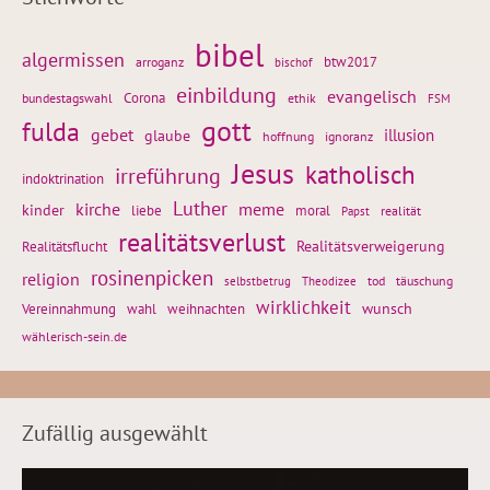
bibel
algermissen
btw2017
arroganz
bischof
einbildung
evangelisch
Corona
ethik
bundestagswahl
FSM
gott
fulda
gebet
glaube
illusion
hoffnung
ignoranz
Jesus
katholisch
irreführung
indoktrination
Luther
kirche
meme
kinder
liebe
moral
realität
Papst
realitätsverlust
Realitätsflucht
Realitätsverweigerung
rosinenpicken
religion
tod
täuschung
selbstbetrug
Theodizee
wirklichkeit
wunsch
Vereinnahmung
weihnachten
wahl
wählerisch-sein.de
Zufällig ausgewählt