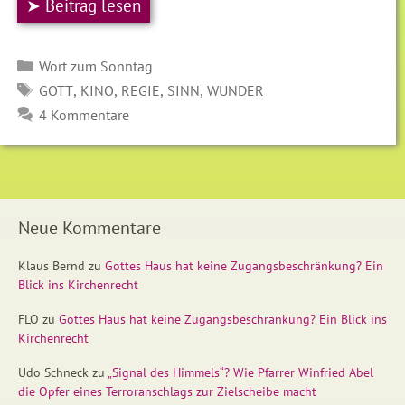
➤ Beitrag lesen
Kategorien
Wort zum Sonntag
SCHLAGWÖRTER
,
,
,
,
GOTT
KINO
REGIE
SINN
WUNDER
4 Kommentare
Neue Kommentare
Klaus Bernd
zu
Gottes Haus hat keine Zugangsbeschränkung? Ein
Blick ins Kirchenrecht
FLO
zu
Gottes Haus hat keine Zugangsbeschränkung? Ein Blick ins
Kirchenrecht
Udo Schneck
zu
„Signal des Himmels“? Wie Pfarrer Winfried Abel
die Opfer eines Terroranschlags zur Zielscheibe macht