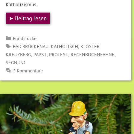
Katholizismus.
➤ Beitrag lesen
Kategorien
Fundstücke
SCHLAGWÖRTER
,
,
BAD BRÜCKENAU
KATHOLISCH
KLOSTER
,
,
,
,
KREUZBERG
PAPST
PROTEST
REGENBOGENFAHNE
SEGNUNG
3 Kommentare