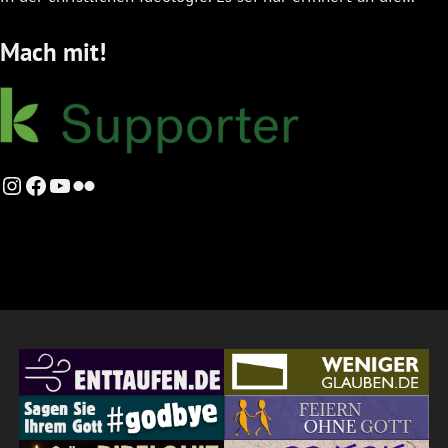
Mach mit!
Instagram
Facebook
YouTube
Flickr