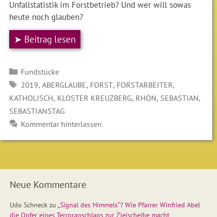
Unfallstatistik im Forstbetrieb? Und wer will sowas
heute noch glauben?
➤ Beitrag lesen
Kategorien
Fundstücke
SCHLAGWÖRTER
,
,
,
,
2019
ABERGLAUBE
FORST
FORSTARBEITER
,
,
,
,
KATHOLISCH
KLOSTER KREUZBERG
RHÖN
SEBASTIAN
SEBASTIANSTAG
Kommentar hinterlassen
Neue Kommentare
Udo Schneck
zu
„Signal des Himmels“? Wie Pfarrer Winfried Abel
die Opfer eines Terroranschlags zur Zielscheibe macht