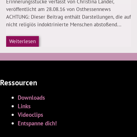
Erinnerungsstücke verfasst von Christina Lander,
veröffentlicht am 28.08.16 von Osthessennews
ACHTUNG: Dieser Beitrag enthält Darstellungen, die auf
nicht religiös indoktrinierte Menschen abstoßend...
Weiterlesen
Ressourcen
Downloads
Links
Videoclips
Entspanne dich!