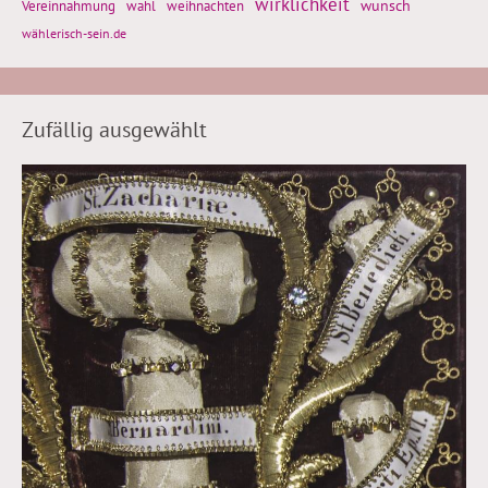
wirklichkeit
wunsch
weihnachten
Vereinnahmung
wahl
wählerisch-sein.de
Zufällig ausgewählt