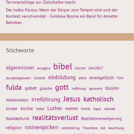
Terroranschlags zur Zielscheibe macht
Der halbe Paulus: Wenn der Körper zum Tempel wird und der
Kontext verschwindet – Goldene Rosine am Band für Annette
Behnken
Stichworte
bibel
algermissen
btw2017
arroganz
bischof
einbildung
evangelisch
Corona
ethik
bundestagswahl
FSM
gott
fulda
gebet
glaube
illusion
hoffnung
ignoranz
Jesus
katholisch
irreführung
indoktrination
Luther
kirche
meme
kinder
liebe
moral
realität
Papst
realitätsverlust
Realitätsflucht
Realitätsverweigerung
rosinenpicken
religion
tod
täuschung
selbstbetrug
Theodizee