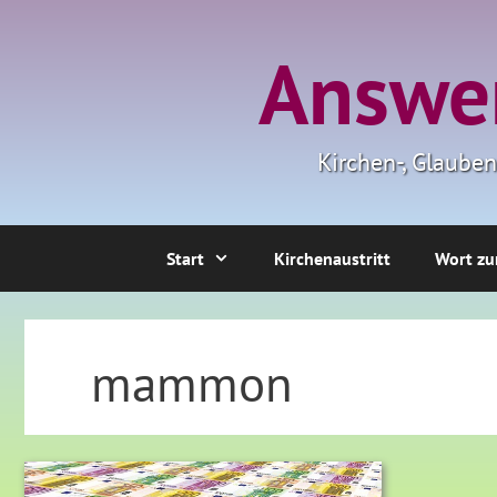
Zum
Inhalt
Answer
springen
Kirchen-, Glaube
Start
Kirchenaustritt
Wort zu
mammon