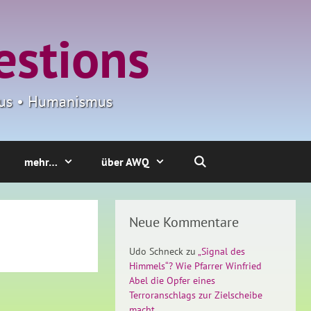
estions
smus • Humanismus
mehr…
über AWQ
Neue Kommentare
Udo Schneck
zu
„Signal des
Himmels“? Wie Pfarrer Winfried
Abel die Opfer eines
Terroranschlags zur Zielscheibe
macht