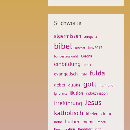
Stichworte
algermissen
arroganz
bibel
btw2017
bischof
Corona
bundestagswahl
einbildung
ethik
fulda
evangelisch
FSM
gott
gebet
glaube
hoffnung
illusion
ignoranz
indoktrination
Jesus
irreführung
katholisch
kirche
kinder
Luther
meme
liebe
moral
Realitätsflucht
realität
Papst