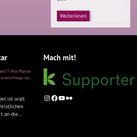
Weiterlesen
ar
Mach mit!
els“? Wie Pfarrer
rroranschlags zur
Instagram
Facebook
YouTube
Flickr
el ist uralt
hristlichen
rt an die…