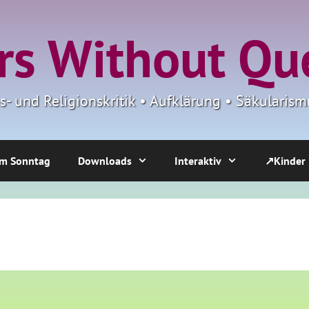
s Without Qu
ns- und Religionskritik • Aufklärung • Säkulari
m Sonntag
Downloads
Interaktiv
↗Kinder