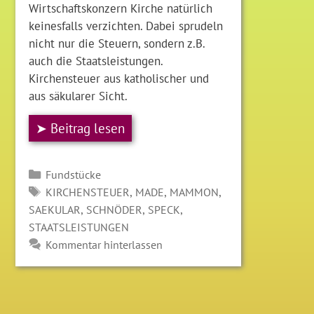
Wirtschaftskonzern Kirche natürlich
keinesfalls verzichten. Dabei sprudeln
nicht nur die Steuern, sondern z.B.
auch die Staatsleistungen.
Kirchensteuer aus katholischer und
aus säkularer Sicht.
➤ Beitrag lesen
Kategorien
Fundstücke
SCHLAGWÖRTER
,
,
,
KIRCHENSTEUER
MADE
MAMMON
,
,
,
SAEKULAR
SCHNÖDER
SPECK
STAATSLEISTUNGEN
Kommentar hinterlassen