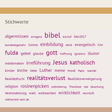
Stichworte
bibel
algermissen
btw2017
arroganz
bischof
einbildung
evangelisch
Corona
ethik
bundestagswahl
FSM
gott
fulda
gebet
glaube
illusion
hoffnung
ignoranz
Jesus
katholisch
irreführung
indoktrination
Luther
kirche
meme
kinder
liebe
moral
realität
Papst
realitätsverlust
Realitätsflucht
Realitätsverweigerung
rosinenpicken
religion
tod
täuschung
selbstbetrug
Theodizee
wirklichkeit
wunsch
Vereinnahmung
weihnachten
wahl
wählerisch-sein.de