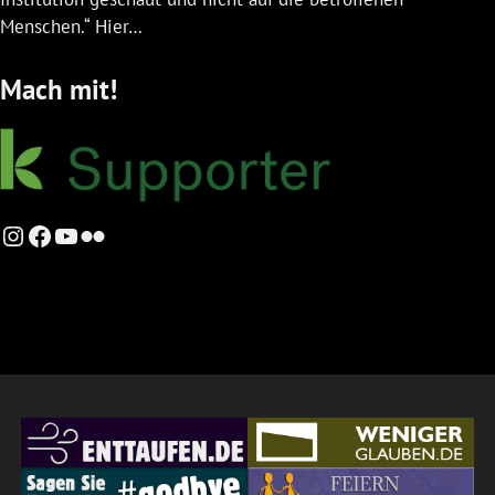
Menschen.“ Hier…
Mach mit!
Instagram
Facebook
YouTube
Flickr