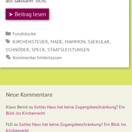
aus säkularer Sicht.
➤ Beitrag lesen
Kategorien
Fundstücke
SCHLAGWÖRTER
,
,
,
,
KIRCHENSTEUER
MADE
MAMMON
SAEKULAR
,
,
SCHNÖDER
SPECK
STAATSLEISTUNGEN
Kommentar hinterlassen
Neue Kommentare
Klaus Bernd
zu
Gottes Haus hat keine Zugangsbeschränkung? Ein
Blick ins Kirchenrecht
FLO
zu
Gottes Haus hat keine Zugangsbeschränkung? Ein Blick ins
Kirchenrecht