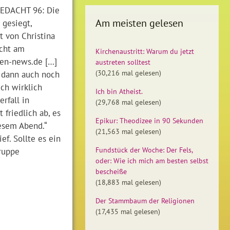
EDACHT 96: Die
Am meisten gelesen
 gesiegt,
st von Christina
icht am
Kirchenaustritt: Warum du jetzt
sen-news.de […]
austreten solltest
e dann auch noch
(30,216 mal gelesen)
ich wirklich
Ich bin Atheist.
rfall in
(29,768 mal gelesen)
 friedlich ab, es
Epikur: Theodizee in 90 Sekunden
esem Abend.“
(21,563 mal gelesen)
ef. Sollte es ein
ruppe
Fundstück der Woche: Der Fels,
oder: Wie ich mich am besten selbst
bescheiße
(18,883 mal gelesen)
Der Stammbaum der Religionen
(17,435 mal gelesen)