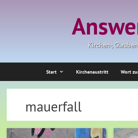
Zum
Inhalt
Answer
springen
Kirchen-, Glaube
Start
Kirchenaustritt
Wort zu
mauerfall