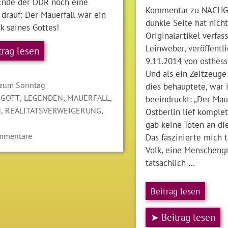
 Ende der DDR noch eine
Kommentar zu NACHG
drauf: Der Mauerfall war ein
dunkle Seite hat nicht
k seines Gottes!
Originalartikel verfas
Leinweber, veröffentl
trag lesen
9.11.2014 von osthes
Und als ein Zeitzeug
gorien
 zum Sonntag
dies behauptete, war 
LAGWÖRTER
,
,
,
,
GOTT
LEGENDEN
MAUERFALL
beeindruckt: „Der Maue
,
,
N
REALITÄTSVERWEIGERUNG
Ostberlin lief komplett
gab keine Toten an di
mmentare
Das faszinierte mich ti
Volk, eine Menscheng
tatsächlich …
Beitrag lesen
➤ Beitrag lesen