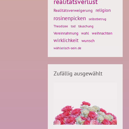
realitätsverlust
religion
Realitätsverweigerung
rosinenpicken
selbstbetrug
tod
täuschung
Theodizee
weihnachten
Vereinnahmung
wahl
wirklichkeit
wunsch
wählerisch-sein.de
Zufällig ausgewählt