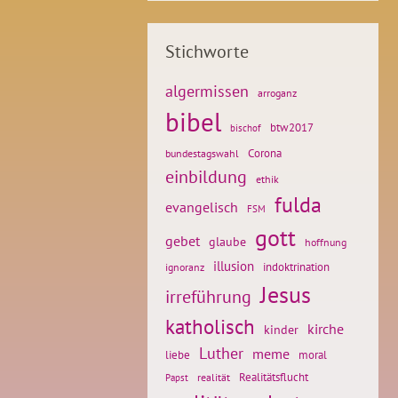
Stichworte
algermissen
arroganz
bibel
btw2017
bischof
Corona
bundestagswahl
einbildung
ethik
fulda
evangelisch
FSM
gott
gebet
glaube
hoffnung
illusion
ignoranz
indoktrination
Jesus
irreführung
katholisch
kirche
kinder
Luther
meme
liebe
moral
Realitätsflucht
realität
Papst