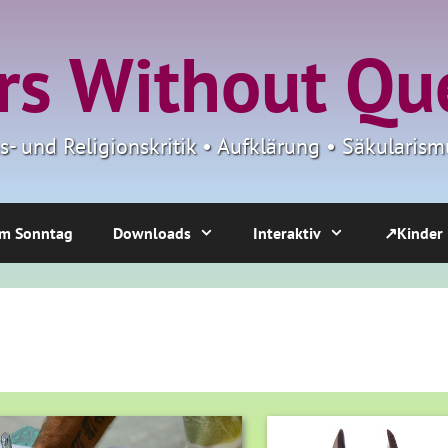
s Without Qu
ns- und Religionskritik • Aufklärung • Säkulari
m Sonntag
Downloads
Interaktiv
↗Kinder