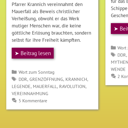
für das
Pfarrer Krannich vereinnahmt den
Schippe 
Mauerfall als Beweis christlicher
Geschen
Verheißung, obwohl er das Werk
mutiger Menschen war, die keine
➤ Bei
göttliche Erlösung brauchten, sondern
selbst für ihre Freiheit kämpften.
Kate
Wort
➤ Beitrag lesen
SCH
DDR
MYTHE
WENDE
Kategorien
Wort zum Sonntag
2 Ko
SCHLAGWÖRTER
,
,
,
DDR
GRENZÖFFNUNG
KRANNICH
,
,
,
LEGENDE
MAUERFALL
RAVOLUTION
VEREINNAHMUNG
5 Kommentare