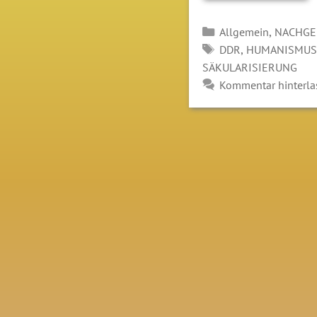
Kategorien
,
Allgemein
NACHGE
SCHLAGWÖRTER
,
DDR
HUMANISMUS
SÄKULARISIERUNG
Kommentar hinterla