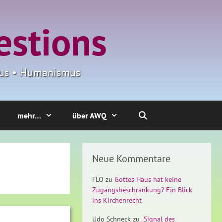
estions
smus • Humanismus
mehr…
über AWQ
Neue Kommentare
FLO
zu
Gottes Haus hat keine
Zugangsbeschränkung? Ein Blick
ins Kirchenrecht
Udo Schneck
zu
„Signal des