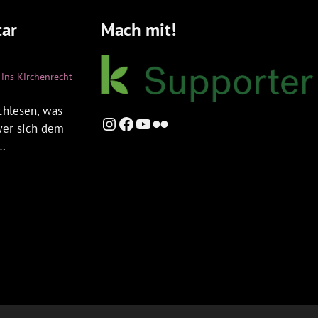
ar
Mach mit!
ins Kirchenrecht
chlesen, was
Instagram
Facebook
YouTube
Flickr
 wer sich dem
t…