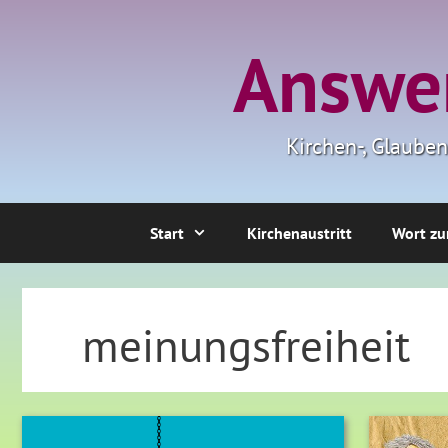
Zum
Inhalt
Answer
springen
Kirchen-, Glaube
Start
Kirchenaustritt
Wort zu
meinungsfreiheit