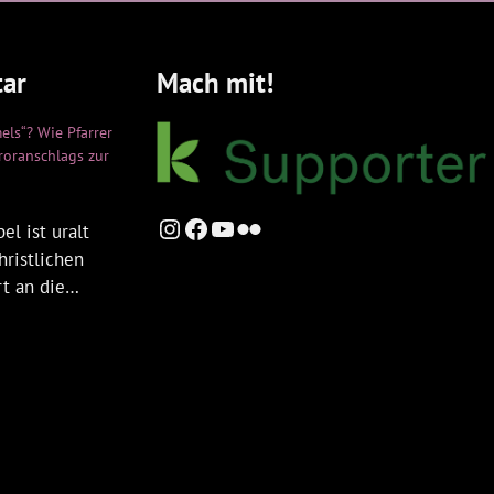
ar
Mach mit!
els“? Wie Pfarrer
rroranschlags zur
Instagram
Facebook
YouTube
Flickr
el ist uralt
hristlichen
rt an die…