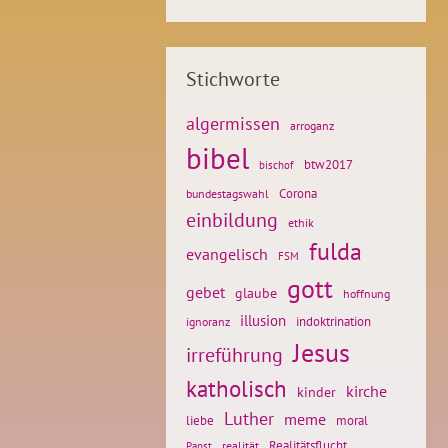
Stichworte
algermissen
arroganz
bibel
btw2017
bischof
Corona
bundestagswahl
einbildung
ethik
fulda
evangelisch
FSM
gott
gebet
glaube
hoffnung
illusion
ignoranz
indoktrination
Jesus
irreführung
katholisch
kirche
kinder
Luther
meme
liebe
moral
Realitätsflucht
realität
Papst