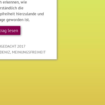
ch erkennen, wie
rständlich die
sfreiheit hierzulande und
age geworden ist.
trag lesen
gorien
GEDACHT 2017
LAGWÖRTER
,
DENIZ
MEINUNGSFREIHEIT