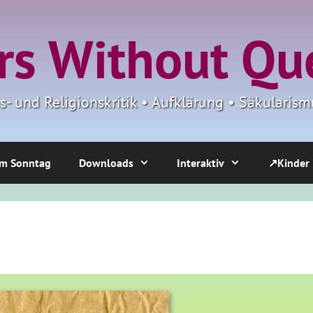
s Without Qu
ns- und Religionskritik • Aufklärung • Säkulari
m Sonntag
Downloads
Interaktiv
↗Kinder