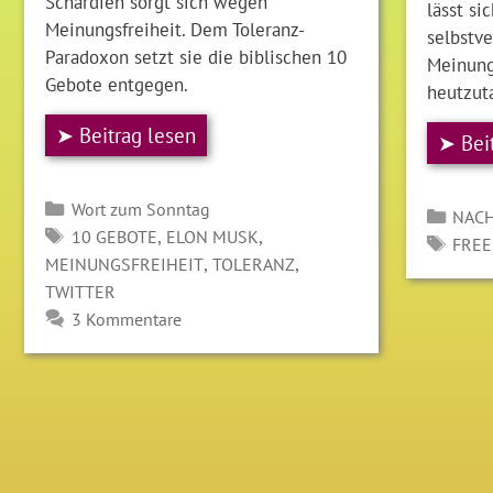
Schardien sorgt sich wegen
lässt si
Meinungsfreiheit. Dem Toleranz-
selbstve
Paradoxon setzt sie die biblischen 10
Meinung
Gebote entgegen.
heutzut
➤ Beitrag lesen
➤ Bei
Kategorien
Wort zum Sonntag
Kate
NACH
SCHLAGWÖRTER
,
,
10 GEBOTE
ELON MUSK
SCH
FREE
,
,
MEINUNGSFREIHEIT
TOLERANZ
TWITTER
3 Kommentare