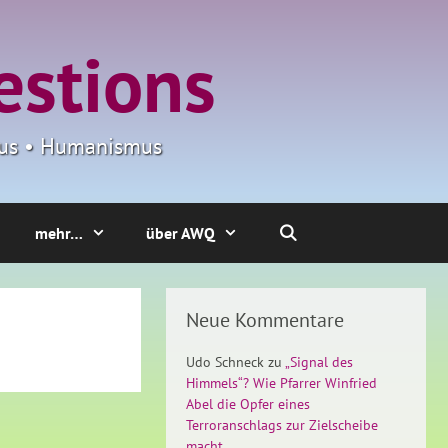
estions
smus • Humanismus
mehr…
über AWQ
Neue Kommentare
Udo Schneck
zu
„Signal des
Himmels“? Wie Pfarrer Winfried
Abel die Opfer eines
Terroranschlags zur Zielscheibe
macht