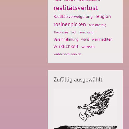
realitätsverlust
religion
Realitätsverweigerung
rosinenpicken
selbstbetrug
tod
täuschung
Theodizee
weihnachten
Vereinnahmung
wahl
wirklichkeit
wunsch
wählerisch-sein.de
Zufällig ausgewählt