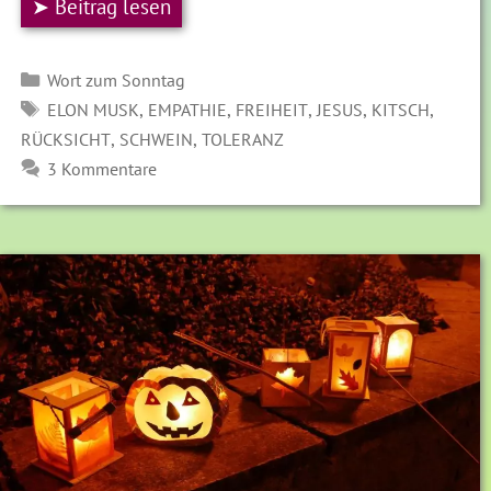
➤ Beitrag lesen
Kategorien
Wort zum Sonntag
SCHLAGWÖRTER
,
,
,
,
,
ELON MUSK
EMPATHIE
FREIHEIT
JESUS
KITSCH
,
,
RÜCKSICHT
SCHWEIN
TOLERANZ
3 Kommentare