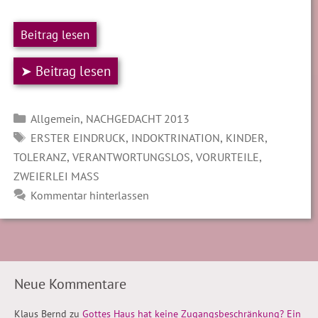
Beitrag lesen
➤ Beitrag lesen
Kategorien
,
Allgemein
NACHGEDACHT 2013
SCHLAGWÖRTER
,
,
,
ERSTER EINDRUCK
INDOKTRINATION
KINDER
,
,
,
TOLERANZ
VERANTWORTUNGSLOS
VORURTEILE
ZWEIERLEI MASS
Kommentar hinterlassen
Neue Kommentare
Klaus Bernd
zu
Gottes Haus hat keine Zugangsbeschränkung? Ein