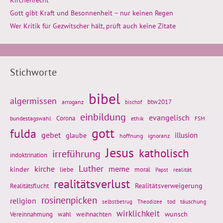
Gott gibt Kraft und Besonnenheit – nur keinen Regen
Wer Kritik für Gezwitscher hält, prüft auch keine Zitate
Stichworte
bibel
algermissen
btw2017
arroganz
bischof
einbildung
evangelisch
Corona
ethik
bundestagswahl
FSM
gott
fulda
gebet
glaube
illusion
hoffnung
ignoranz
Jesus
katholisch
irreführung
indoktrination
Luther
kirche
meme
kinder
liebe
moral
realität
Papst
realitätsverlust
Realitätsflucht
Realitätsverweigerung
rosinenpicken
religion
tod
täuschung
selbstbetrug
Theodizee
wirklichkeit
wunsch
Vereinnahmung
weihnachten
wahl