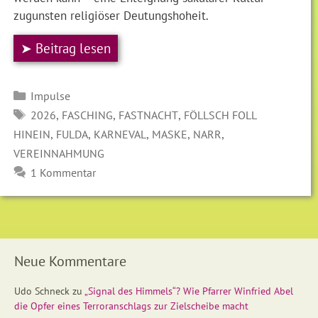
zugunsten religiöser Deutungshoheit.
➤ Beitrag lesen
Kategorien
Impulse
SCHLAGWÖRTER
,
,
,
2026
FASCHING
FASTNACHT
FÖLLSCH FOLL
,
,
,
,
,
HINEIN
FULDA
KARNEVAL
MASKE
NARR
VEREINNAHMUNG
1 Kommentar
Neue Kommentare
Udo Schneck
zu
„Signal des Himmels“? Wie Pfarrer Winfried Abel
die Opfer eines Terroranschlags zur Zielscheibe macht