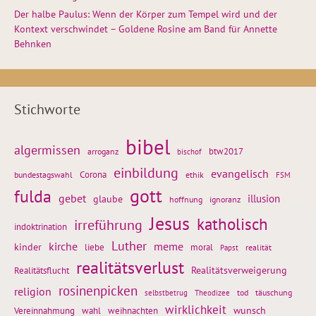
Der halbe Paulus: Wenn der Körper zum Tempel wird und der
Kontext verschwindet – Goldene Rosine am Band für Annette
Behnken
Stichworte
bibel
algermissen
btw2017
arroganz
bischof
einbildung
evangelisch
Corona
ethik
bundestagswahl
FSM
gott
fulda
gebet
glaube
illusion
hoffnung
ignoranz
Jesus
katholisch
irreführung
indoktrination
Luther
kirche
meme
kinder
liebe
moral
realität
Papst
realitätsverlust
Realitätsflucht
Realitätsverweigerung
rosinenpicken
religion
tod
täuschung
selbstbetrug
Theodizee
wirklichkeit
wunsch
weihnachten
Vereinnahmung
wahl