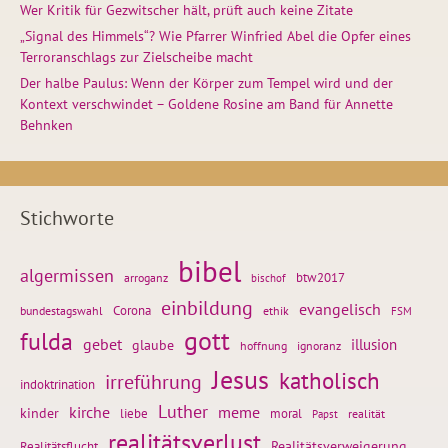
Wer Kritik für Gezwitscher hält, prüft auch keine Zitate
„Signal des Himmels“? Wie Pfarrer Winfried Abel die Opfer eines
Terroranschlags zur Zielscheibe macht
Der halbe Paulus: Wenn der Körper zum Tempel wird und der
Kontext verschwindet – Goldene Rosine am Band für Annette
Behnken
Stichworte
bibel
algermissen
btw2017
arroganz
bischof
einbildung
evangelisch
Corona
ethik
bundestagswahl
FSM
gott
fulda
gebet
glaube
illusion
hoffnung
ignoranz
Jesus
katholisch
irreführung
indoktrination
Luther
kirche
meme
kinder
liebe
moral
realität
Papst
realitätsverlust
Realitätsflucht
Realitätsverweigerung