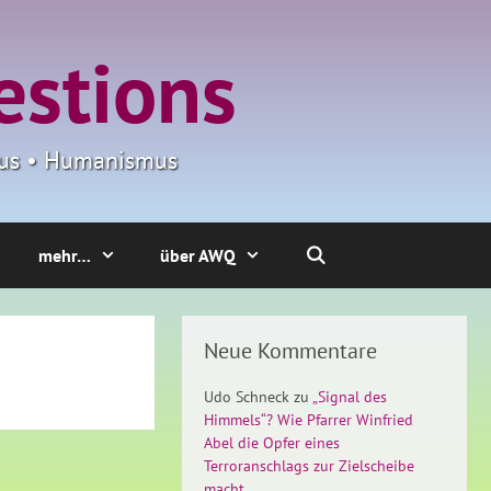
estions
smus • Humanismus
mehr…
über AWQ
Neue Kommentare
Udo Schneck
zu
„Signal des
Himmels“? Wie Pfarrer Winfried
Abel die Opfer eines
Terroranschlags zur Zielscheibe
macht