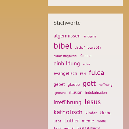
Stichworte
algermissen
arroganz
bibel
btw2017
bischof
Corona
bundestagswahl
einbildung
ethik
fulda
evangelisch
FSM
gott
gebet
glaube
hoffnung
illusion
ignoranz
indoktrination
Jesus
irreführung
katholisch
kirche
kinder
Luther
meme
liebe
moral
Realitätsflucht
realität
Papst