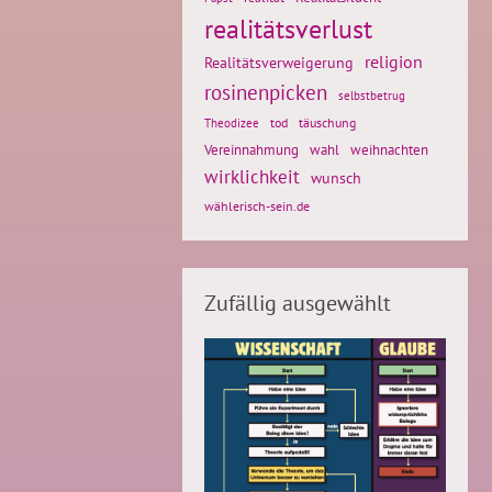
realitätsverlust
religion
Realitätsverweigerung
rosinenpicken
selbstbetrug
tod
täuschung
Theodizee
weihnachten
Vereinnahmung
wahl
wirklichkeit
wunsch
wählerisch-sein.de
Zufällig ausgewählt