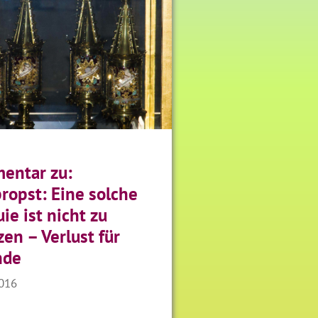
entar zu:
opst: Eine solche
uie ist nicht zu
zen – Verlust für
nde
2016