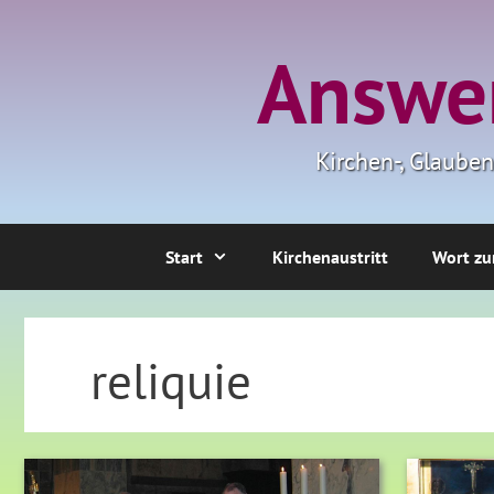
Zum
Inhalt
Answer
springen
Kirchen-, Glaube
Start
Kirchenaustritt
Wort zu
reliquie