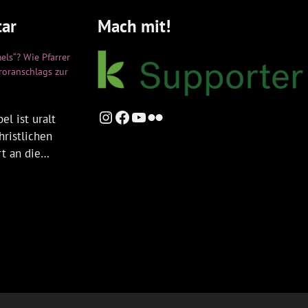
ar
Mach mit!
els“? Wie Pfarrer
rroranschlags zur
Instagram
Facebook
YouTube
Flickr
el ist uralt
hristlichen
rt an die…