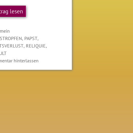
trag lesen
gorien
emein
LAGWÖRTER
,
,
TSTROPFEN
PAPST
,
,
ÄTSVERLUST
RELIQUIE
ULT
entar hinterlassen