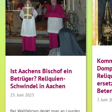
Komm
Dompr
Ist Aachens Bischof ein
Reliq
Betrüger? Reliquien-
erset
Schwindel in Aachen
Bete
23. Juni 2023
7. Juni 
Bei Wallfahrten denkt man an Lourdes,