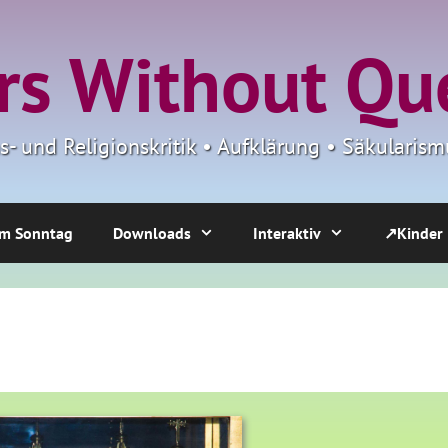
s Without Qu
ns- und Religionskritik • Aufklärung • Säkulari
m Sonntag
Downloads
Interaktiv
↗Kinder