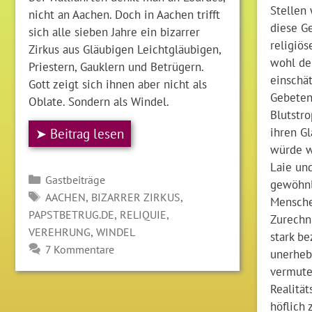
Stellen 
nicht an Aachen. Doch in Aachen trifft
diese G
sich alle sieben Jahre ein bizarrer
religiö
Zirkus aus Gläubigen Leichtgläubigen,
wohl de
Priestern, Gauklern und Betrügern.
einschät
Gott zeigt sich ihnen aber nicht als
Gebeten
Oblate. Sondern als Windel.
Blutstro
ihren G
➤ Beitrag lesen
würde w
Laie un
Kategorien
Gastbeiträge
gewöhnl
SCHLAGWÖRTER
,
,
AACHEN
BIZARRER ZIRKUS
Mensche
,
,
PAPSTBETRUG.DE
RELIQUIE
Zurechn
,
VEREHRUNG
WINDEL
stark be
7 Kommentare
unerheb
vermute
Realität
höflich 