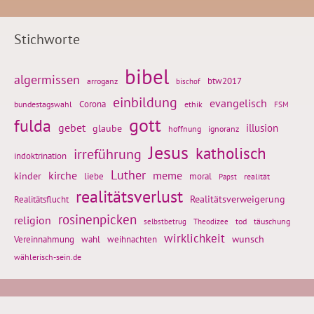
Stichworte
bibel
algermissen
btw2017
arroganz
bischof
einbildung
evangelisch
Corona
ethik
bundestagswahl
FSM
gott
fulda
gebet
glaube
illusion
hoffnung
ignoranz
Jesus
katholisch
irreführung
indoktrination
Luther
kirche
meme
kinder
liebe
moral
realität
Papst
realitätsverlust
Realitätsflucht
Realitätsverweigerung
rosinenpicken
religion
tod
täuschung
selbstbetrug
Theodizee
wirklichkeit
wunsch
Vereinnahmung
weihnachten
wahl
wählerisch-sein.de