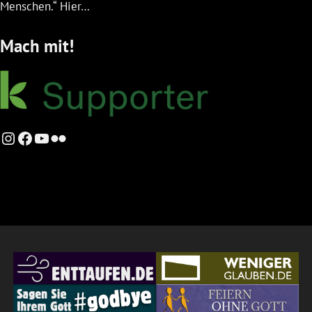
Menschen.“ Hier…
Mach mit!
Instagram
Facebook
YouTube
Flickr