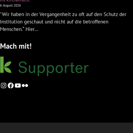
ins Kirchenrecht
6. August 2026
"Wir haben in der Vergangenheit zu oft auf den Schutz der
Institution geschaut und nicht auf die betroffenen
Menschen.“ Hier…
Mach mit!
Instagram
Facebook
YouTube
Flickr