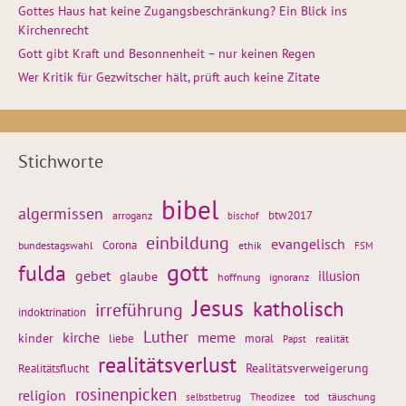
Gottes Haus hat keine Zugangsbeschränkung? Ein Blick ins
Kirchenrecht
Gott gibt Kraft und Besonnenheit – nur keinen Regen
Wer Kritik für Gezwitscher hält, prüft auch keine Zitate
Stichworte
bibel
algermissen
btw2017
arroganz
bischof
einbildung
evangelisch
Corona
ethik
bundestagswahl
FSM
gott
fulda
gebet
glaube
illusion
hoffnung
ignoranz
Jesus
katholisch
irreführung
indoktrination
Luther
kirche
meme
kinder
liebe
moral
realität
Papst
realitätsverlust
Realitätsflucht
Realitätsverweigerung
rosinenpicken
religion
tod
täuschung
selbstbetrug
Theodizee