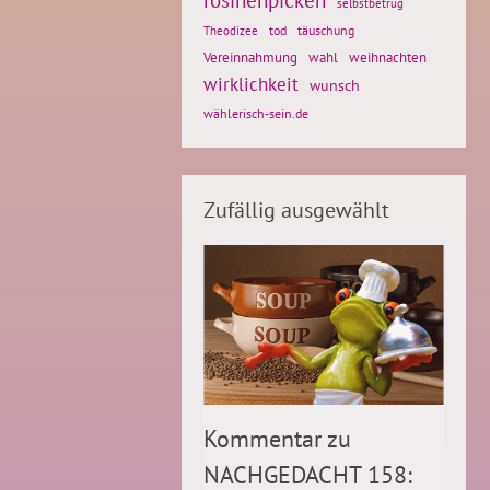
selbstbetrug
tod
täuschung
Theodizee
Vereinnahmung
weihnachten
wahl
wirklichkeit
wunsch
wählerisch-sein.de
Zufällig ausgewählt
Kommentar zu
NACHGEDACHT 158: