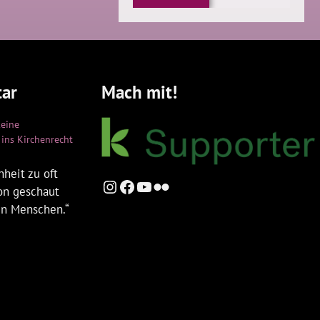
ar
Mach mit!
keine
ins Kirchenrecht
heit zu oft
Instagram
Facebook
YouTube
Flickr
ion geschaut
en Menschen.“