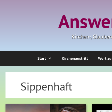
Zum
Inhalt
Answer
springen
Kirchen-, Glaube
Start
Kirchenaustritt
Wort zu
Sippenhaft