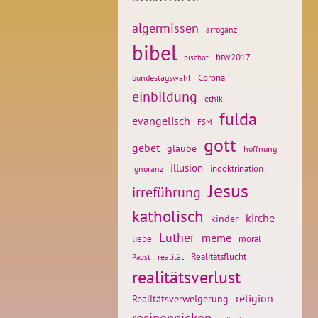
algermissen
arroganz
bibel
btw2017
bischof
Corona
bundestagswahl
einbildung
ethik
fulda
evangelisch
FSM
gott
gebet
glaube
hoffnung
illusion
ignoranz
indoktrination
Jesus
irreführung
katholisch
kirche
kinder
Luther
meme
liebe
moral
Realitätsflucht
realität
Papst
realitätsverlust
religion
Realitätsverweigerung
rosinenpicken