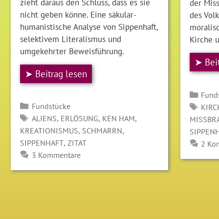
zieht daraus den Schluss, dass es sie
der Miss
nicht geben könne. Eine säkular-
des Volk
humanistische Analyse von Sippenhaft,
moralis
selektivem Literalismus und
Kirche u
umgekehrter Beweisführung.
➤ Bei
➤ Beitrag lesen
Kate
Fund
Kategorien
SCH
Fundstücke
KIRC
SCHLAGWÖRTER
,
,
,
ALIENS
ERLÖSUNG
KEN HAM
MISSBR
,
,
KREATIONISMUS
SCHMARRN
SIPPEN
,
SIPPENHAFT
ZITAT
2 Ko
3 Kommentare