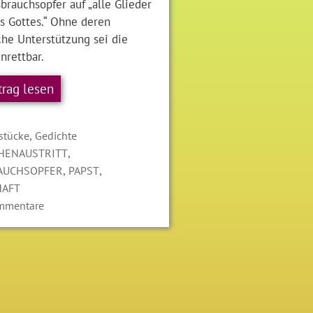
brauchsopfer auf „alle Glieder
s Gottes.“ Ohne deren
che Unterstützung sei die
nrettbar.
trag lesen
gorien
,
stücke
Gedichte
LAGWÖRTER
,
HENAUSTRITT
,
,
AUCHSOPFER
PAPST
HAFT
mmentare